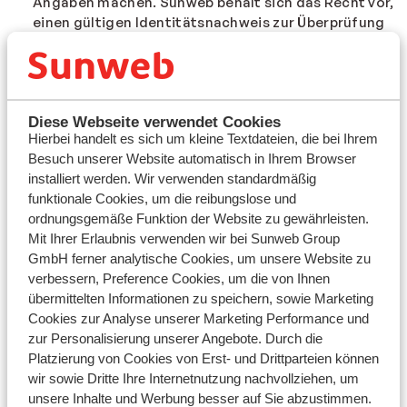
Angaben machen. Sunweb behält sich das Recht vor,
einen gültigen Identitätsnachweis zur Überprüfung
der Teilnahmeberechtigung anzufordern.
Sunweb behält sich das Recht vor, Teilnehmende
jederzeit von der Aktion oder vom Gewinn
auszuschließen, wenn davon ausgegangen wird,
Diese Webseite verwendet Cookies
dass eine oder mehrere Teilnahmebedingungen
Hierbei handelt es sich um kleine Textdateien, die bei Ihrem
verletzt wurden, unrichtige oder unvollständige
Besuch unserer Website automatisch in Ihrem Browser
Angaben gemacht wurden oder auf andere Weise
installiert werden. Wir verwenden standardmäßig
rechtswidrig gehandelt wurde.
funktionale Cookies, um die reibungslose und
Diese Teilnahmebedingungen sowie das Ergebnis
ordnungsgemäße Funktion der Website zu gewährleisten.
sind nicht verhandelbar.
Mit Ihrer Erlaubnis verwenden wir bei Sunweb Group
Druck-, Schreib-, Satz- oder ähnliche Fehler können
GmbH ferner analytische Cookies, um unsere Website zu
nicht geltend gemacht werden und begründen
verbessern, Preference Cookies, um die von Ihnen
keinerlei Verpflichtung seitens Sunweb.
übermittelten Informationen zu speichern, sowie Marketing
Cookies zur Analyse unserer Marketing Performance und
Haftung und Datenschutz:
zur Personalisierung unserer Angebote. Durch die
Platzierung von Cookies von Erst- und Drittparteien können
Sunweb übernimmt keine Haftung für Schäden, die
wir sowie Dritte Ihre Internetnutzung nachvollziehen, um
sich aus der Teilnahme oder in Verbindung mit der
unsere Inhalte und Werbung besser auf Sie abzustimmen.
Aktion ergeben.