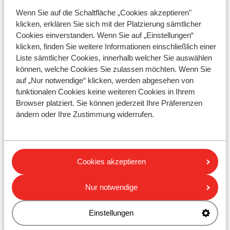
Meta (Facebook, Instagram) sowie weitere
Wenn Sie auf die Schaltfläche „Cookies akzeptieren"
beauftragte Dienstleister und Dritte sind nicht für
klicken, erklären Sie sich mit der Platzierung sämtlicher
Schäden jeglicher Art verantwortlich, die durch die
Cookies einverstanden. Wenn Sie auf „Einstellungen“
Teilnahme an dieser Aktion entstehen.
klicken, finden Sie weitere Informationen einschließlich einer
Sunweb legt großen Wert auf den Schutz Ihrer Daten
Liste sämtlicher Cookies, innerhalb welcher Sie auswählen
und verarbeitet diese gemäß der
können, welche Cookies Sie zulassen möchten. Wenn Sie
Datenschutzrichtlinie
von Sunweb.
auf „Nur notwendige“ klicken, werden abgesehen von
funktionalen Cookies keine weiteren Cookies in Ihrem
Sonstiges:
Browser platziert. Sie können jederzeit Ihre Präferenzen
ändern oder Ihre Zustimmung widerrufen.
Sunweb behält sich das Recht vor, die Aktion
jederzeit ohne vorherige Ankündigung zu ändern
oder einzustellen.
Alle Streitigkeiten im Zusammenhang mit der Aktion
Cookies akzeptieren
unterliegen ausschließlich der Zuständigkeit des
zuständigen Gerichts in Rotterdam und werden
Nur notwendige
nach niederländischem Recht behandelt.
Beschwerden zu dieser Aktion können schriftlich an
Einstellungen
Sunweb unter folgender Adresse eingereicht
werden:
Sunweb, Postfach 1439, 3000 BK