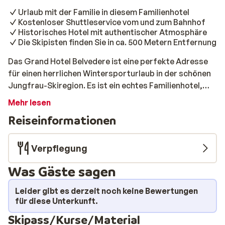
Urlaub mit der Familie in diesem Familienhotel
Kostenloser Shuttleservice vom und zum Bahnhof
Historisches Hotel mit authentischer Atmosphäre
Die Skipisten finden Sie in ca. 500 Metern Entfernung
Das Grand Hotel Belvedere ist eine perfekte Adresse
für einen herrlichen Wintersporturlaub in der schönen
Jungfrau-Skiregion. Es ist ein echtes Familienhotel,
ideal für Familien mit Kindern. Es befindet sich am
Mehr lesen
Rande des Zentrums, ca. 500 m vom Skilift, den Pisten
Reiseinformationen
und dem Zentrum entfernt. In diesem Hotel wartet
jeden Morgen ein leckeres Frühstück im Restaurant auf
Sie. Wie praktisch sich nicht selbst darum kümmern zu
Verpflegung
müssen! Schließlich sind Sie in der Schweiz, um so
Was Gäste sagen
schnell wie möglich auf die Piste zu gehen. Auch für das
Ende des Tages ist gesorgt: Dann können Sie
Leider gibt es derzeit noch keine Bewertungen
gemeinsam zu Abend essen. Nach dem Abendessen
für diese Unterkunft.
können Sie einen Drink in der Bar nehmen. Danach
Skipass/Kurse/Material
schlafen Sie sicher wie ein Murmeltier in Ihrem