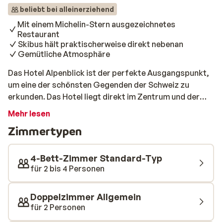
beliebt bei alleinerziehend
Mit einem Michelin-Stern ausgezeichnetes
Restaurant
Skibus hält praktischerweise direkt nebenan
Gemütliche Atmosphäre
Das Hotel Alpenblick ist der perfekte Ausgangspunkt,
um eine der schönsten Gegenden der Schweiz zu
erkunden. Das Hotel liegt direkt im Zentrum und der
Skibus hält praktisch nebenan. Die gemütliche
Mehr lesen
Atmosphäre an dieser Adresse und das leckere Essen,
Zimmertypen
das im Restaurant angeboten wird, machen es zu einem
schönen Ort, an den man jeden Tag nach einem
sportlichen Tag auf der Piste zurückkehren kann.
4-Bett-Zimmer Standard-Typ
Außerdem gibt es eine Bar, an der man mit einem
für 2 bis 4 Personen
schönen Getränk anstoßen kann, und das Restaurant
wurde mit einem Michellin-Stern ausgezeichnet.
Doppelzimmer Allgemein
für 2 Personen