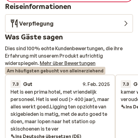
Reiseinformationen
Verpflegung
Was Gäste sagen
Dies sind 100% echte Kundenbewertungen, die ihre
Erfahrung mit unserem Produkt aufrichtig
widerspiegeln.
Mehr über Bewertungen
Am häufigsten gebucht von alleinerziehend
Gut
9. Feb. 2025
G
7.3
7.3
Het is een prima hotel, met vriendelijk
Het is een prima hotel, met vriendelijk
kamer 
kamer 
personeel. Het is wel oud (> 400 jaar), maar
personeel. Het is wel oud (> 400 jaar), maar
veroude
veroude
alles werkt goed.Ligging ten opzichte van
alles werkt goed.Ligging ten opzichte van
Ins D
skigebieden is matig, met de auto goed te
skigebieden is matig, met de auto goed te
doen, maar lopen naar het station op
doen, maar lopen naar het station op
skischoenen is te ver
skischoenen is te ver
Ins Deutsche übersetzen (DE)