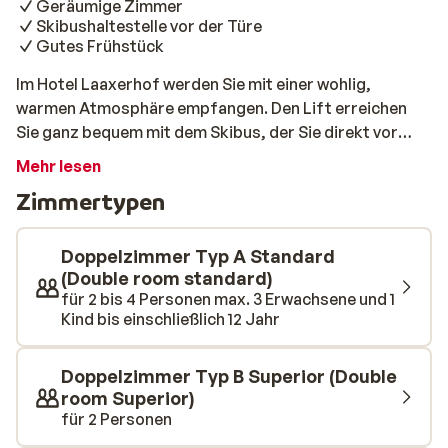
Geräumige Zimmer
Skibushaltestelle vor der Türe
Gutes Frühstück
Im Hotel Laaxerhof werden Sie mit einer wohlig,
warmen Atmosphäre empfangen. Den Lift erreichen
Sie ganz bequem mit dem Skibus, der Sie direkt vor
dem Hotel abholt. Eingerichtet wurde das Hotel in
Mehr lesen
einem Mix aus traditionellen Elementen aus viel Holz mit
Zimmertypen
modernem Einfluss. Am Morgen wartet ein leckeres
Frühstück auf Sie, da fängt der Tag gleich gut an. Der
Skibus bringt Sie im Handumdrehen zum Lift. Nach
Doppelzimmer Typ A Standard
einem aktiven Tag an der frischen Bergluft wartet auch
(Double room standard)
für 2 bis 4 Personen max. 3 Erwachsene und 1
schon ein leckeres Abendessen auf Sie. Wer möchte,
Kind bis einschließlich 12 Jahr
kann im schönen Wellnessbereich noch etwas
entspannen. Sie können noch ein paar Bahnen
schwimmen, im Whirlpool die entspannen oder sich in
Doppelzimmer Typ B Superior (Double
der Sauna wieder aufwärmen. Am nächsten Tag starten
room Superior)
für 2 Personen
Sie dann frisch und munter in einen weiteren
einzigartigen Skitag.