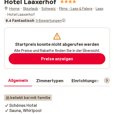
Hotel Laaxerhof
Home
Skiurlaub
Schweiz
Flims - Laax & Falera
Laax
Hotel Laaxerhof
8.4 Fantastisch
5 Bewertungen
Startpreis konnte nicht abgerufen werden
Alle Preise und Rabatte finden Sie in der Übersicht.
Preise anzeigen
Allgemein
Zimmertypen
Einrichtungen
Rei
beliebt bei mit familie
Schönes Hotel
Sauna, Whirlpool