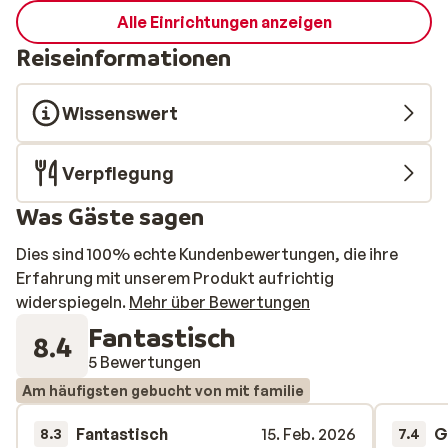
Alle Einrichtungen anzeigen
Reiseinformationen
Wissenswert
Verpflegung
Was Gäste sagen
Dies sind 100% echte Kundenbewertungen, die ihre
Erfahrung mit unserem Produkt aufrichtig
widerspiegeln.
Mehr über Bewertungen
Fantastisch
8.4
5 Bewertungen
Am häufigsten gebucht von mit familie
Fantastisch
15. Feb. 2026
G
8.3
7.4