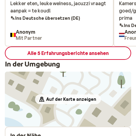
Lekker eten, leuke welness, jacuzzi vraagt
Lekker eten, leuke welness, jacuzzi vraagt
Kamers
Kamers
aanpak = te koud!
aanpak = te koud!
goed/ge
goed/ge
prima
prima
Ins Deutsche übersetzen (DE)
Ins D
Anonym
Ano
Mit Partner
Freu
Alle 5 Erfahrungsberichte ansehen
In der Umgebung
Auf der Karte anzeigen
In der Nähe