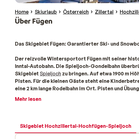
Home
Skiurlaub
Österreich
Zillertal
Hochzil
Über Fügen
Das Skigebiet Fügen: Garantierter Ski- und Snowb
Der reizvolle Wintersportort Fügen mit seiner hist
Inntal-Autobahn. Die Spieljoch-Gondelbahn überbrü
Skigebiet
Spieljoch
zu bringen. Auf etwa 1900 m Höh
Pisten. Für die kleinen Gäste steht eine Kinderbet
eine 2 km lange Rodelbahn im Ort. Pisten und Übun
so dass Sie auch in der Vor- und Nachsaison herrlic
Mehr lesen
Für Snowboarder gibt es einen Funpark und tolle O
Hochfügen
sind seit Dezember 2015 durch die Pan
können Sie mit einem Skipass nutzen. Nach einer Fa
Busfahrt schon auf den Pisten von
Hochfügen
.
Skigebiet Hochzillertal-Hochfügen-Spieljoch
Wintersporturlaub im Skigebiet Fügen: Sport, 