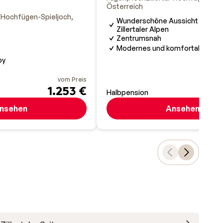
Österreich
l-Hochfügen-Spieljoch
Wunderschöne Aussicht über d
Zillertaler Alpen
Zentrumsnah
Modernes und komfortables Ho
by
vom Preis
1.253 €
Halbpension
nsehen
Ansehen