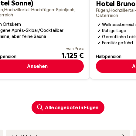
tel Sonne)
Hotel Bruno
en
Hochzillertal-Hochfügen-Spieljoch
Fügen
Hochzillerta
rreich
Österreich
m Ortskern
Wellnessbereich
igene Aprés-Skibar/Cocktailbar
Ruhige Lage
leine, aber feine Sauna
Gemütliche Lob
Familiär geführt
vom Preis
1.125 €
bpension
Halbpension
Ansehen
A
Alle angebote in Fügen