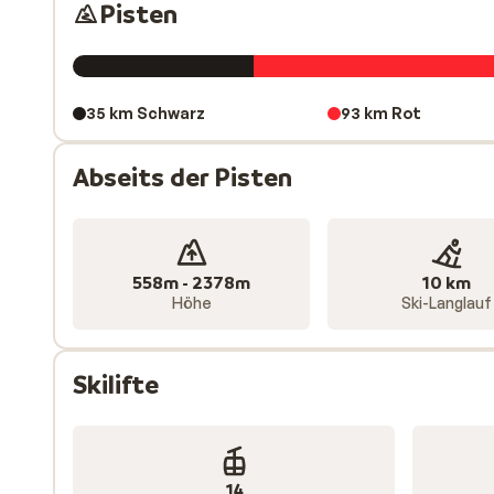
Pisten
Nach einem aktiven Tag auf den Brettern können Sie s
Palette und Badwandl vergnügen. Zudem gibt es einige
stehen Ihnen eine Natureisbahn und Curling zur Verfü
gehören Fügen,
Kaltenbach
,
Hart im Zillertal
, Hochfü
35 km Schwarz
93 km Rot
für Hotels und Unterkünfte in Fügen finden Sie bei S
Abseits der Pisten
558m - 2378m
10 km
Höhe
Ski-Langlauf
Skilifte
14