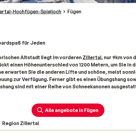
lertal-Hochfügen-Spieljoch
Fügen
oardspaß für Jeden
orischen Altstadt liegt im vorderen
Zillertal
, nur 9km von 
ckt einen Höhenunterschied von 1200 Metern, um Sie in 
e erwarten Sie die anderen Lifte und schöne, meist sonn
reuung zur Verfügung. Ferner gibt es einen Übungshang so
gshang sind mit einer Reihe von Schneekanonen ausgestat
he Skiferien, hier im schönen
Österreich
verbringen könn
ff-Pisten. Die beiden Skigebiete
Fügen-Spieljoch
und
oramabahn Geols miteinander verbunden. Beide Skigebiet
Alle angebote in Fügen
hrt mit dem neuen Lift, stehen Sie nach einer 10-minütige
Region Zillertal
Après-Ski und leckeres Essen