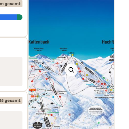
km gesamt
n wie
äten
azu
ebote
85 gesamt