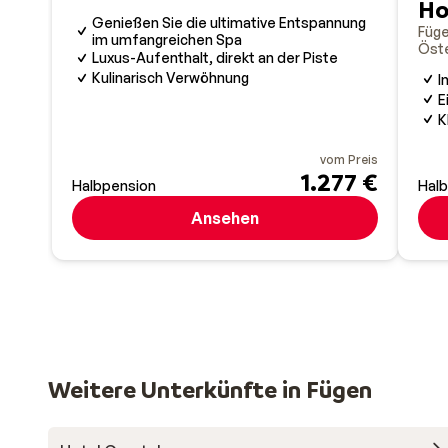
Ho
Genießen Sie die ultimative Entspannung
Füg
im umfangreichen Spa
Öste
Luxus-Aufenthalt, direkt an der Piste
Kulinarisch Verwöhnung
I
E
K
vom Preis
1.277 €
Halbpension
Hal
Ansehen
Weitere Unterkünfte in Fügen