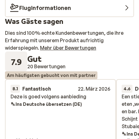
Fluginformationen
Was Gäste sagen
Dies sind 100% echte Kundenbewertungen, die ihre
Erfahrung mit unserem Produkt aufrichtig
widerspiegeln.
Mehr über Bewertungen
Gut
7.9
20 Bewertungen
Am häufigsten gebucht von mit partner
Fantastisch
22. März 2026
D
8.1
4.6
Deze is goed volgens aanbieding
Deze is goed volgens aanbieding
Een sti
Een sti
eten ,w
eten ,w
Ins Deutsche übersetzen (DE)
en bar.
en bar.
Schijnt
Schijnt
Stubaie
Stubaie
Ins D