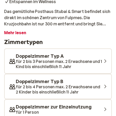
Entspannen im Wellness
Das gemütliche Posthaus Stubai & Smart befindet sich
direkt im schönen Zentrum von Fulpmes. Die
Kruzjochbahn ist nur 300 m entfernt und bringt Sie
innerhalb weniger Minuten ins Zentrum des Skigebiets
Mehr lesen
Schlick 2000. Sie können auch mit dem Skibus zum 20
Zimmertypen
km entfernten Stubaier Gletscher fahren. Im schönen
Wellnessbereich des Posthauses Stubai & Smart
können Sie sich nach einem Tag auf der Piste
Doppelzimmer Typ A
aufwärmen und entspannen. Nehmen Sie ein
für 2 bis 3 Personen max. 2 Erwachsene und 1
Kind bis einschließlich 11 Jahr
entspannendes Bad im wunderschönen, beheizten Pool
oder lassen Sie Ihre Muskeln in einer der Saunen
entspannen!
Doppelzimmer Typ B
für 2 bis 4 Personen max. 2 Erwachsene und
2 Kinder bis einschließlich 11 Jahr
Doppelzimmer zur Einzelnutzung
für 1 Person