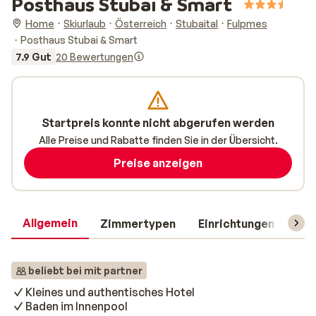
Posthaus Stubai & Smart
Home
Skiurlaub
Österreich
Stubaital
Fulpmes
Posthaus Stubai & Smart
7.9 Gut
20 Bewertungen
Startpreis konnte nicht abgerufen werden
Alle Preise und Rabatte finden Sie in der Übersicht.
Preise anzeigen
Allgemein
Zimmertypen
Einrichtungen
Rei
beliebt bei mit partner
Kleines und authentisches Hotel
Baden im Innenpool