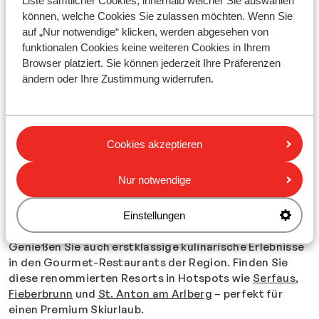
Liste sämtlicher Cookies, innerhalb welcher Sie auswählen
unvergessliches Erlebnis. Stellen Sie sich
können, welche Cookies Sie zulassen möchten. Wenn Sie
atemberaubende verschneite Landschaften, einen
auf „Nur notwendige“ klicken, werden abgesehen von
prasselnden Kamin und all den Komfort einer luxuriösen
funktionalen Cookies keine weiteren Cookies in Ihrem
Skihütte vor – eine wahre Luxus-Ski-Auszeit!
Browser platziert. Sie können jederzeit Ihre Präferenzen
ändern oder Ihre Zustimmung widerrufen.
Top-Luxusreiseziele: Die besten Skigebiete
Für einen unvergesslichen exklusiven Skiurlaub in
Frankreich besuchen Sie
Val d'Isère-Tignes
, bekannt für
seine Gletscher und das weltklasse Après-Ski, oder
Cookies akzeptieren
erkunden Sie Paradiski, ein wahres Paradies für
Skifahrer mit dramatischen Höhenunterschieden und
Nur notwendige
malerischen Alpen-Dörfern. In Österreich erleben Sie
die exklusiven
Vaya Resorts
, die außergewöhnliche
Wellness und Spa-Einrichtungen, luxuriöse Apartments
Einstellungen
und den eleganten österreichischen Stil bieten.
Genießen Sie auch erstklassige kulinarische Erlebnisse
in den Gourmet-Restaurants der Region. Finden Sie
diese renommierten Resorts in Hotspots wie
Serfaus
,
Fieberbrunn
und
St. Anton am Arlberg
– perfekt für
einen Premium Skiurlaub.