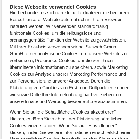
der einen Fünf-Sterne-Aufenthalt in exklusiven
Diese Webseite verwendet Cookies
Skigebieten genießen möchte. Verwöhnen Sie Ihre
Hierbei handelt es sich um kleine Textdateien, die bei Ihrem
Lieben oder überraschen Sie Ihren Partner mit einem
Besuch unserer Website automatisch in Ihrem Browser
luxuriösen Skiurlaub in einem 5-Sterne Skiresort. Ob
installiert werden. Wir verwenden standardmäßig
Familien-Skiurlaub
oder
romantisches
Wochenende,
funktionale Cookies, um die reibungslose und
erwarten Sie nur das Beste. Genießen Sie
ordnungsgemäße Funktion der Website zu gewährleisten.
atemberaubende Alpenblicke, kombiniert mit
Mit Ihrer Erlaubnis verwenden wir bei Sunweb Group
unvergleichlichem Luxus, erstklassigem Service und
GmbH ferner analytische Cookies, um unsere Website zu
hochwertigen Einrichtungen.
verbessern, Preference Cookies, um die von Ihnen
übermittelten Informationen zu speichern, sowie Marketing
Wo Sie während Ihres Luxus-Skiurlaubs
Cookies zur Analyse unserer Marketing Performance und
übernachten sollten
zur Personalisierung unserer Angebote. Durch die
Nach einem Tag auf der Piste können Sie sich in Ihrem
Platzierung von Cookies von Erst- und Drittparteien können
Skiurlaub Chalet oder
Hotel
entspannen und neue
wir sowie Dritte Ihre Internetnutzung nachvollziehen, um
Energie tanken. Lassen Sie sich im Wellnessbereich
unsere Inhalte und Werbung besser auf Sie abzustimmen.
verwöhnen, der mit Wellness und Spa-Einrichtungen
Wenn Sie auf die Schaltfläche „Cookies akzeptieren"
ausgestattet ist – der ideale Weg, um sich vor einem
klicken, erklären Sie sich mit der Platzierung sämtlicher
weiteren Skitag zu erholen. Ob Sie eine Ski-In/Ski-Out
Cookies einverstanden. Wenn Sie auf „Einstellungen“
Unterkunft wählen oder ein privates Chalet
klicken, finden Sie weitere Informationen einschließlich einer
bevorzugen, ein Luxus-Skiurlaub bietet ein