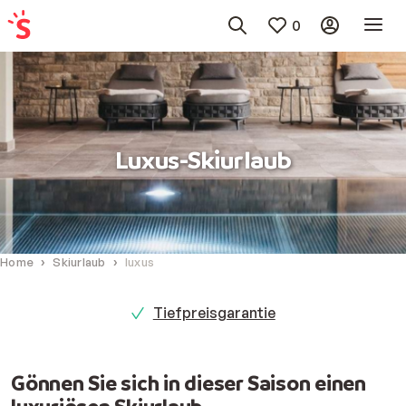
0
Luxus-Skiurlaub
Home
Skiurlaub
luxus
Tiefpreisgarantie
Gönnen Sie sich in dieser Saison einen