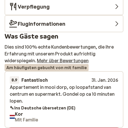
Verpflegung
Fluginformationen
Was Gäste sagen
Dies sind 100% echte Kundenbewertungen, die ihre
Erfahrung mit unserem Produkt aufrichtig
widerspiegeln.
Mehr über Bewertungen
Am häufigsten gebucht von mit familie
Fantastisch
31. Jan. 2026
8.9
Appartement in mooi dorp, op loopafstand van
Appartement in mooi dorp, op loopafstand van
centrum en supermarkt. Gondel op ca 10 minuten
centrum en supermarkt. Gondel op ca 10 minuten
lopen.
lopen.
Ins Deutsche übersetzen (DE)
Kor
Mit Familie