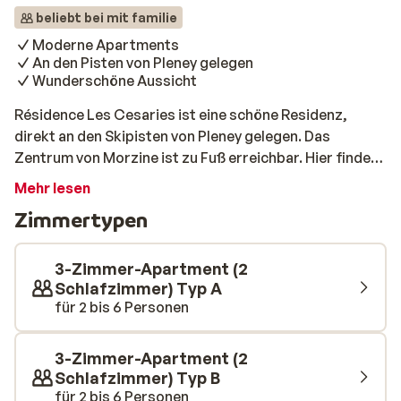
beliebt bei mit familie
Moderne Apartments
An den Pisten von Pleney gelegen
Wunderschöne Aussicht
Résidence Les Cesaries ist eine schöne Residenz,
direkt an den Skipisten von Pleney gelegen. Das
Zentrum von Morzine ist zu Fuß erreichbar. Hier findest
du Geschäfte und typische französische Restaurants.
Mehr lesen
Aus den Fenstern der Apartments hast du einen
Zimmertypen
wunderschönen Blick auf die Berge. Die Skilifte liegen
750 Meter von der Residenz entfernt und sind bequem
zu Fuß oder mit dem Auto erreichbar. Die Apartments
3-Zimmer-Apartment (2
der Résidence Les Cesaries haben ein modernes
Schlafzimmer) Typ A
für 2 bis 6 Personen
Erscheinungsbild. Sobald du die Tür öffnest, fühlst du
dich sofort wie zu Hause. Du kannst köstliche
Mahlzeiten in der offenen Küche genießen. Nach einem
3-Zimmer-Apartment (2
langen Tag auf den Skipisten kannst du dich auf dem
Schlafzimmer) Typ B
Sofa entspannen und die herrliche Aussicht genießen.
für 2 bis 6 Personen