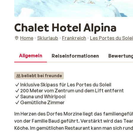
Chalet Hotel Alpina
Home
Skiurlaub
Frankreich
Les Portes du Solei
Allgemein
Reiseinformationen
Bewertun
beliebt bei freunde
Inklusive Skipass für Les Portes du Soleil
200 Meter vom Zentrum und dem Lift entfernt
Sauna und Whirlpool
Gemütliche Zimmer
Im Herzen des Dorfes Morzine liegt das familiengefüh
von der Familie Baud geführt. Verstärkt wird das Te
Köche. Im gemütlichen Restaurant kann man sich ru