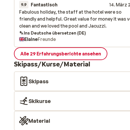
Fantastisch
14. März 
9.9
Fabulous holiday, the staff at the hotel were so
Fabulous holiday, the staff at the hotel were so
friendly and helpful. Great value for money it was v
friendly and helpful. Great value for money it was v
clean and we loved the pool and Jacuzzi.
clean and we loved the pool and Jacuzzi.
Ins Deutsche übersetzen (DE)
Elaine
Freunde
Alle 29 Erfahrungsberichte ansehen
Skipass/Kurse/Material
Skipass
Skikurse
Material