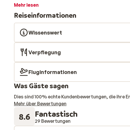
lecker zu Abend essen. Die Skibushaltestelle liegt u
Mehr lesen
zu erreichen. Erlebnisreiche Tage auf den Pisten run
Reiseinformationen
Freibad, dem Whirlpool oder der Sauna ausklingen las
geschmackvoll eingerichtet. Eine herrliche Unterkunf
Wissenswert
Verpflegung
Fluginformationen
Was Gäste sagen
Dies sind 100% echte Kundenbewertungen, die ihre E
Mehr über Bewertungen
Fantastisch
8.6
29 Bewertungen