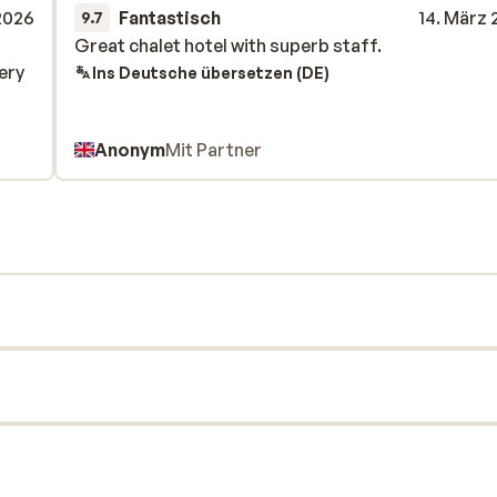
2026
Fantastisch
14. März
9.7
Great chalet hotel with superb staff.
Great chalet hotel with superb staff.
ery
ery
Ins Deutsche übersetzen (DE)
Anonym
Mit Partner