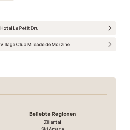
Hotel Le Petit Dru
Village Club Miléade de Morzine
Beliebte Regionen
Zillertal
Ski Amade