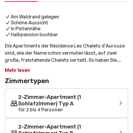
Am Waldrand gelegen
Schöne Aussicht
In Pistennähe
Halbpension buchbar
Die Apartments der Résidence Les Chalets d'Aurouze
sind, wie der Name schon vermuten lässt, auf zwei
große, freistehende Chalets verteilt. So haben Sie
jeden Komfort eines Apartments in einem behaglichen
Mehr lesen
Chalet. Die Piste ist nur 100 m entfernt und auch das
Zimmertypen
Zentrum können Sie leicht zu Fuß erreichen. Die
Apartments sind schön eingerichtet und bieten eine
fantastische Aussicht über die verschneite, waldreiche
2-Zimmer-Apartment (1
Umgebung, in der sich die Chalets befinden. Abends
Schlafzimmer) Typ A
für 2 bis 4 Personen
können Sie sich in La Joue du Loup mit seinen schönen
Geschäften und Restaurants wunderbar vergnügen.
2-Zimmer-Apartment (1