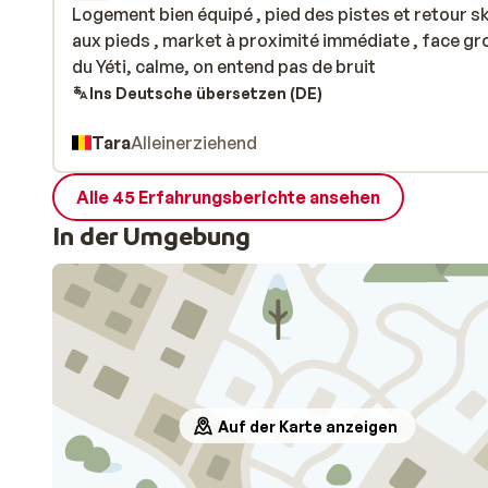
Logement bien équipé , pied des pistes et retour sk
Logement bien équipé , pied des pistes et retour sk
aux pieds , market à proximité immédiate , face gr
aux pieds , market à proximité immédiate , face gr
du Yéti, calme, on entend pas de bruit
du Yéti, calme, on entend pas de bruit
Ins Deutsche übersetzen (DE)
Tara
Alleinerziehend
Alle 45 Erfahrungsberichte ansehen
In der Umgebung
Auf der Karte anzeigen