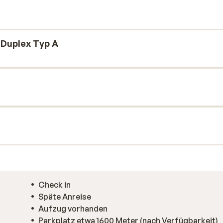
; hier finden Sie nette Restaurants und
ingen zu lassen.
Duplex Typ A
Check in
Späte Anreise
Aufzug vorhanden
Parkplatz etwa 1600 Meter (nach Verfügbarkeit)