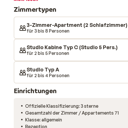
gemütlich oder suchen Sie die Geselligkeit im Zentrum
Zimmertypen
eine Reihe von Bars, um den Tag bei einem Drink auskl
3-Zimmer-Apartment (2 Schlafzimmer) 
für 3 bis 8 Personen
Studio Kabine Typ C (Studio 5 Pers.)
für 2 bis 5 Personen
Studio Typ A
für 2 bis 4 Personen
Einrichtungen
Offizielle Klassifizierung: 3 sterne
Gesamtzahl der Zimmer / Appartements 71
Klasse: allgemein
Rezeption