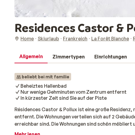
Residences Castor & P
Home
Skiurlaub
Frankreich
La Forêt Blanche
Allgemein
Zimmertypen
Einrichtungen
beliebt bei mit familie
Beheiztes Hallenbad
Nur wenige Gehminuten vom Zentrum entfernt
In kürzester Zeit sind Sie auf der Piste
Résidences Castor & Pollux ist eine große Residenz, n
entfernt. Die Wohnungen verteilen sich auf 2 Gebäude
erreichbar sind. Die Wohnungen sind schön möbliert 
ausgestattet. Machen Sie es sich nach einem Tag Slal
Mehr lesen