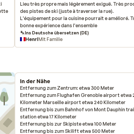
i
i
Lieu très propre mais légèrement exiguë. Très pro
Lieu très propre mais légèrement exiguë. Très pro
otte
otte
des pistes de ski (juste à traverser la rue).
des pistes de ski (juste à traverser la rue).
L'équipement pour la cuisine pourrait e amélioré. T
L'équipement pour la cuisine pourrait e amélioré. T
bonne expérience dans l'ensemble
bonne expérience dans l'ensemble
Ins Deutsche übersetzen (DE)
Henri
Mit Familie
In der Nähe
Entfernung zum Zentrum: etwa 300 Meter
Entfernung zum Flughafen Grenoble airport etwa 
Kilometer Marseille airport etwa 240 Kilometer
Entfernung bis zum Bahnhof von Mont Dauphin tra
station etwa 17 Kilometer
Entfernung bis zur Skipiste etwa 100 Meter
Entfernung bis zum Skilift etwa 500 Meter