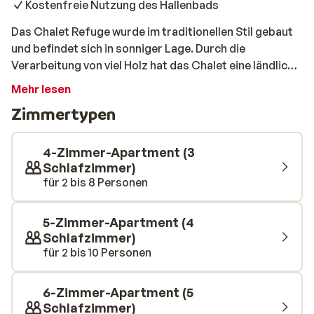
Kostenfreie Nutzung des Hallenbads
Das Chalet Refuge wurde im traditionellen Stil gebaut
und befindet sich in sonniger Lage. Durch die
Verarbeitung von viel Holz hat das Chalet eine ländliche
Ausstrahlung. Die geräumigen Apartments sind
Mehr lesen
komfortabel und warm eingerichtet und verfügen über
Zimmertypen
moderne Einrichtungen. Hier müssen Sie Ihre
Skiausrüstung nicht weit tragen, denn die Piste
befindet sich in kurzer Entfernung. Nach dem
4-Zimmer-Apartment (3
Schneespaß können Sie hier das beheizte Hallenbad
Schlafzimmer)
für 2 bis 8 Personen
genießen oder auch die Sauna: einfach mal schön
entspannen. Die prächtige Umgebung und die schönen
Apartments werden für einen schönen Urlaub sorgen.
5-Zimmer-Apartment (4
Schlafzimmer)
für 2 bis 10 Personen
6-Zimmer-Apartment (5
Schlafzimmer)