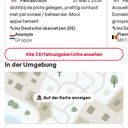
Fantastisch
21. März 2026
Fa
9.1
9.1
dichtbij de piste gelegen, prettig contact
dichtbij de piste gelegen, prettig contact
Accueil
Accueil
met personeel / beheerder. Mooi
met personeel / beheerder. Mooi
Domaine
Domaine
appartement
appartement
groupes
groupes
Ins Deutsche übersetzen (DE)
Ins D
Anonym
Pier
Gruppe
Mit F
Alle 3 Erfahrungsberichte ansehen
In der Umgebung
Auf der Karte anzeigen