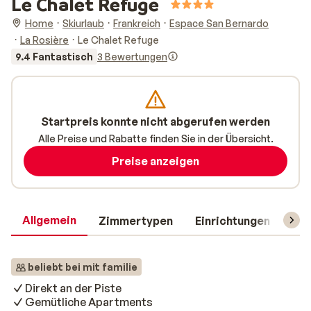
Le Chalet Refuge
Home
Skiurlaub
Frankreich
Espace San Bernardo
La Rosière
Le Chalet Refuge
9.4 Fantastisch
3 Bewertungen
Startpreis konnte nicht abgerufen werden
Alle Preise und Rabatte finden Sie in der Übersicht.
Preise anzeigen
Allgemein
Zimmertypen
Einrichtungen
Rei
beliebt bei mit familie
Direkt an der Piste
Gemütliche Apartments