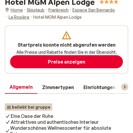
Hotel MGM Alpen Lodge
Home
Skiurlaub
Frankreich
Espace San Bernardo
La Rosière
Hotel MGM Alpen Lodge
Startpreis konnte nicht abgerufen werden
Alle Preise und Rabatte finden Sie in der Übersicht.
Preise anzeigen
Allgemein
Zimmertypen
Einrichtungen
Rei
beliebt bei gruppe
Eine Oase der Ruhe
Attraktives und authentisches Interieur
Wunderschönes Wellnesscenter für absolute