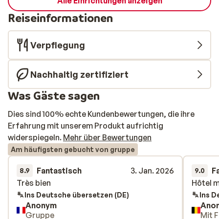
Alle Einrichtungen anzeigen
Reiseinformationen
Verpflegung
Nachhaltig zertifiziert
Was Gäste sagen
Dies sind 100% echte Kundenbewertungen, die ihre
Erfahrung mit unserem Produkt aufrichtig
widerspiegeln.
Mehr über Bewertungen
Am häufigsten gebucht von gruppe
Fantastisch
3. Jan. 2026
F
8.9
9.0
Très bien
Très bien
Hôtel 
Hôtel 
Ins Deutsche übersetzen (DE)
Ins D
Anonym
Ano
Gruppe
Mit F