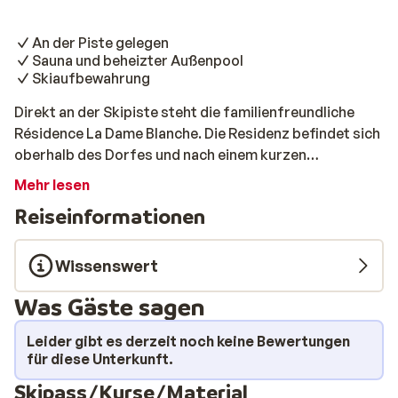
An der Piste gelegen
Sauna und beheizter Außenpool
Skiaufbewahrung
Direkt an der Skipiste steht die familienfreundliche
Résidence La Dame Blanche. Die Residenz befindet sich
oberhalb des Dorfes und nach einem kurzen
Spaziergang haben Sie das Zentrum mit Geschäften
Mehr lesen
und Restaurants erreicht. Nach einem aktiven Tag
Reiseinformationen
haben Sie sich etwas Entspannung verdient. Diese
bekommen Sie beispielsweise in der Sauna oder im
beheizten Außenpool (nur während der Hochsaison
Wissenswert
geöffnet). Die Wohnungen sind einfach, aber gemütlich
Was Gäste sagen
eingerichtet. Auf dem Balkon bzw. der Terrasse können
Sie die letzten Sonnenstrahlen des Tages genießen,
Leider gibt es derzeit noch keine Bewertungen
bevor Sie den Tag mit einem leckeren Abendessen im
für diese Unterkunft.
Apartment oder einem Besuch im Restaurant der
Skipass/Kurse/Material
Residenz (gegen Aufpreis) beenden.