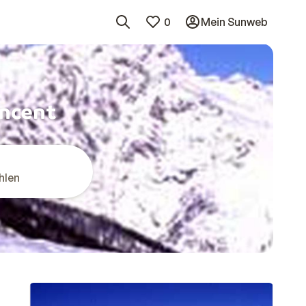
0
Mein Sunweb
incent
hlen