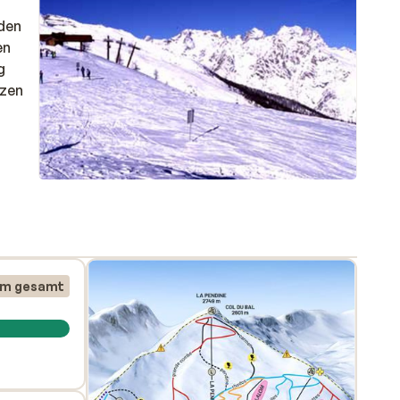
 den
en
g
rzen
km gesamt