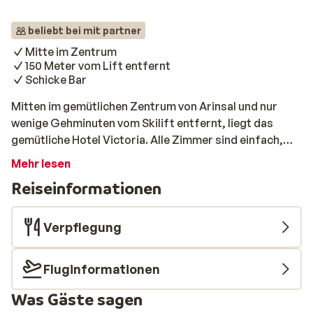
beliebt bei mit partner
Mitte im Zentrum
150 Meter vom Lift entfernt
Schicke Bar
Mitten im gemütlichen Zentrum von Arinsal und nur
wenige Gehminuten vom Skilift entfernt, liegt das
gemütliche Hotel Victoria. Alle Zimmer sind einfach,
aber hübsch eingerichtet und mit einem eigenen Bad
Mehr lesen
ausgestattet. Im Hotel finden Sie auch eine nette Bar,
Reiseinformationen
wo Sie nach einem Tag auf der Piste einen Drink
genießen können. Und im stimmungsvollen Restaurant
erwartet Sie jeden Morgen ein leckeres Frühstück und
Verpflegung
Abendessen.
Fluginformationen
Was Gäste sagen