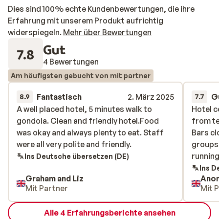
Dies sind 100% echte Kundenbewertungen, die ihre
Erfahrung mit unserem Produkt aufrichtig
widerspiegeln.
Mehr über Bewertungen
Gut
7.8
4 Bewertungen
Am häufigsten gebucht von mit partner
Fantastisch
2. März 2025
G
8.9
7.7
A well placed hotel, 5 minutes walk to
A well placed hotel, 5 minutes walk to
Hotel c
Hotel c
gondola. Clean and friendly hotel.Food
gondola. Clean and friendly hotel.Food
from te
from te
was okay and always plenty to eat. Staff
was okay and always plenty to eat. Staff
Bars cl
Bars cl
were all very polite and friendly.
were all very polite and friendly.
groups 
groups 
running
running
Ins Deutsche übersetzen (DE)
Ins D
Graham and Liz
Ano
Mit Partner
Mit 
Alle 4 Erfahrungsberichte ansehen