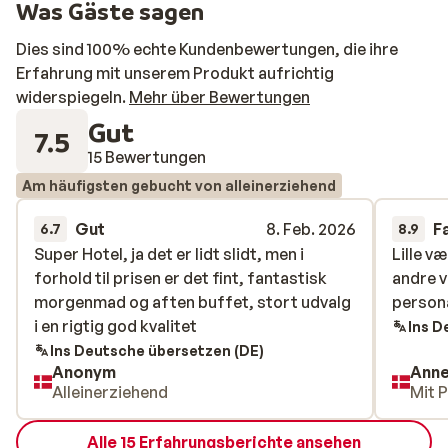
Was Gäste sagen
Dies sind 100% echte Kundenbewertungen, die ihre
Erfahrung mit unserem Produkt aufrichtig
widerspiegeln.
Mehr über Bewertungen
Gut
7.5
15 Bewertungen
Am häufigsten gebucht von alleinerziehend
Gut
8. Feb. 2026
F
6.7
8.9
Super Hotel, ja det er lidt slidt, men i
Super Hotel, ja det er lidt slidt, men i
Lille v
Lille v
forhold til prisen er det fint, fantastisk
forhold til prisen er det fint, fantastisk
andre v
andre v
morgenmad og aften buffet, stort udvalg
morgenmad og aften buffet, stort udvalg
persona
persona
i en rigtig god kvalitet
i en rigtig god kvalitet
Ins D
Ins Deutsche übersetzen (DE)
Anonym
Ann
Alleinerziehend
Mit 
Alle 15 Erfahrungsberichte ansehen