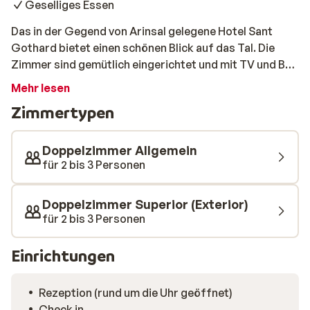
Geselliges Essen
Das in der Gegend von Arinsal gelegene Hotel Sant
Gothard bietet einen schönen Blick auf das Tal. Die
Zimmer sind gemütlich eingerichtet und mit TV und Bad
ausgestattet. Die Pisten und die Seilbahn sind 900 m
Mehr lesen
entfernt und die Skibushaltestelle etwa 150 m. Nach
Zimmertypen
dem Skifahren können Sie sich im Whirlpool oder in der
Sauna entspannen. Im hoteleigenen Restaurant können
Sie jeden Abend ein leckeres Abendessen genießen und
Doppelzimmer Allgemein
in der Bar einen Drink nehmen.
für 2 bis 3 Personen
Doppelzimmer Superior (Exterior)
für 2 bis 3 Personen
Einrichtungen
Rezeption (rund um die Uhr geöffnet)
Check in