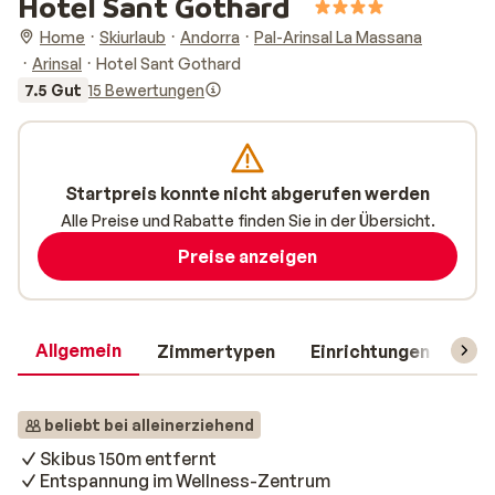
Hotel Sant Gothard
Home
Skiurlaub
Andorra
Pal-Arinsal La Massana
Arinsal
Hotel Sant Gothard
7.5 Gut
15 Bewertungen
Startpreis konnte nicht abgerufen werden
Alle Preise und Rabatte finden Sie in der Übersicht.
Preise anzeigen
Allgemein
Zimmertypen
Einrichtungen
Rei
beliebt bei alleinerziehend
Skibus 150m entfernt
Entspannung im Wellness-Zentrum