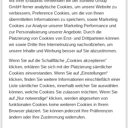
Mit Ihrer Erlaubnis verwenden wir bei Sunweb Group
Über Sunweb
GmbH ferner analytische Cookies, um unsere Website zu
Verantwortungsbewusst im Urlaub
verbessern, Preference Cookies, um die von Ihnen
Barrierefreiheitserklärung
übermittelten Informationen zu speichern, sowie Marketing
Presse
Cookies zur Analyse unserer Marketing Performance und
Reiseversicherung
zur Personalisierung unserer Angebote. Durch die
Sunweb Blog
Platzierung von Cookies von Erst- und Drittparteien können
wir sowie Dritte Ihre Internetnutzung nachvollziehen, um
unsere Inhalte und Werbung besser auf Sie abzustimmen.
Reiseziele
Wenn Sie auf die Schaltfläche „Cookies akzeptieren"
Österreich
klicken, erklären Sie sich mit der Platzierung sämtlicher
Frankreich
Cookies einverstanden. Wenn Sie auf „Einstellungen“
Italien
klicken, finden Sie weitere Informationen einschließlich einer
Deutschland
Liste sämtlicher Cookies, innerhalb welcher Sie auswählen
können, welche Cookies Sie zulassen möchten. Wenn Sie
auf „Nur notwendige“ klicken, werden abgesehen von
Top Skigebiete
funktionalen Cookies keine weiteren Cookies in Ihrem
Zillertal
Browser platziert. Sie können jederzeit Ihre Präferenzen
Ski Amadé
ändern oder Ihre Zustimmung widerrufen.
Kitzbüheler Alpen
Serfauss-Fiss-Ladis