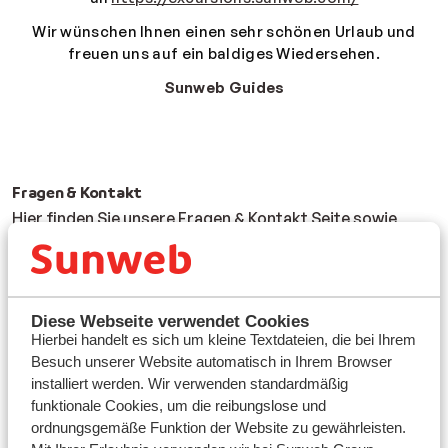
Wir wünschen Ihnen einen sehr schönen Urlaub und
freuen uns auf ein baldiges Wiedersehen.
Sunweb Guides
Fragen & Kontakt
Hier finden Sie unsere
Fragen & Kontakt
Seite sowie
unsere Kontaktdaten.
FAQ - Häufige Fragen
AGB
Cookie-Einstellungen
Marketing-Präferenzen
Diese Webseite verwendet Cookies
Hierbei handelt es sich um kleine Textdateien, die bei Ihrem
Besuch unserer Website automatisch in Ihrem Browser
Sunweb entdecken
installiert werden. Wir verwenden standardmäßig
Kontakt
funktionale Cookies, um die reibungslose und
für Newsletter anmelden
ordnungsgemäße Funktion der Website zu gewährleisten.
Sunweb Vorteile