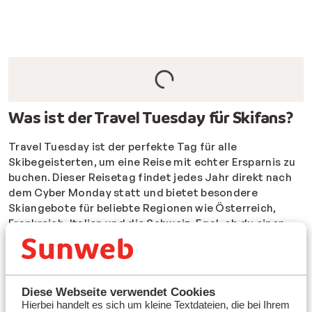
Was ist der Travel Tuesday für Skifans?
Travel Tuesday ist der perfekte Tag für alle
Skibegeisterten, um eine Reise mit echter Ersparnis zu
buchen. Dieser Reisetag findet jedes Jahr direkt nach
dem Cyber Monday statt und bietet besondere
Skiangebote für beliebte Regionen wie Österreich,
Frankreich,
Italien
und die
Schweiz
. Egal, ob du einen
Familienurlaub im Schnee planst oder eine Skiwoche
mit Freunden: Du findest attraktive Deals mit frühem
Buchungsvorteil. Viele Unterkünfte sind schnell
ausgebucht, daher lohnt es sich, früh zu planen. Travel
Diese Webseite verwendet Cookies
Tuesday ist oft der Beginn eines neuen
Hierbei handelt es sich um kleine Textdateien, die bei Ihrem