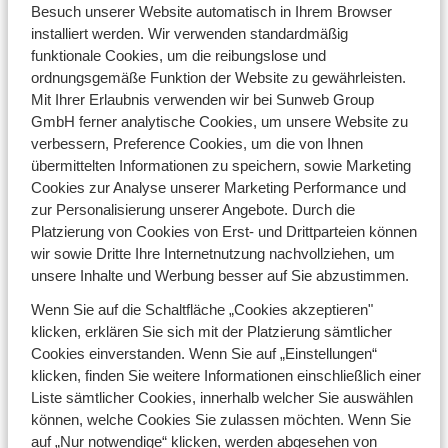
Wintersportabenteuers.
Besuch unserer Website automatisch in Ihrem Browser
installiert werden. Wir verwenden standardmäßig
Warum am Travel Tuesday bei Sunweb buchen?
funktionale Cookies, um die reibungslose und
ordnungsgemäße Funktion der Website zu gewährleisten.
Sunweb stellt jedes Jahr die besten Skiangebote für
Mit Ihrer Erlaubnis verwenden wir bei Sunweb Group
den Travel Tuesday zusammen – mit starken Preisen,
GmbH ferner analytische Cookies, um unsere Website zu
zusätzlichen Vorteilen und vielen Reisen inklusive
verbessern, Preference Cookies, um die von Ihnen
Skipass.
übermittelten Informationen zu speichern, sowie Marketing
Mit deiner Newsletter-Anmeldung erhältst du als eine*r
Cookies zur Analyse unserer Marketing Performance und
der Ersten ein Signal, sobald die Angebote live gehen.
zur Personalisierung unserer Angebote. Durch die
So hast du die volle Auswahl an Hotels,
Chalets
und
Platzierung von Cookies von Erst- und Drittparteien können
Apartments – von luxuriösen Unterkünften bis hin zu
wir sowie Dritte Ihre Internetnutzung nachvollziehen, um
kurzen Skitrips.
unsere Inhalte und Werbung besser auf Sie abzustimmen.
Buche mit Vorteil und freue dich auf einen Winter voller
Wenn Sie auf die Schaltfläche „Cookies akzeptieren"
Schnee, Tempo und Bergblicke. Dein nächster Skiurlaub
klicken, erklären Sie sich mit der Platzierung sämtlicher
beginnt hier – am Travel Tuesday.
Cookies einverstanden. Wenn Sie auf „Einstellungen“
klicken, finden Sie weitere Informationen einschließlich einer
Alle Skiurlaub ansehen
Liste sämtlicher Cookies, innerhalb welcher Sie auswählen
können, welche Cookies Sie zulassen möchten. Wenn Sie
auf „Nur notwendige“ klicken, werden abgesehen von