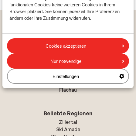
funktionalen Cookies keine weiteren Cookies in Ihrem
Browser platziert. Sie können jederzeit Ihre Präferenzen
ändern oder Ihre Zustimmung widerrufen.
Reiseziele
Österreich
Frankreich
Italien
Cookies akzeptieren
Nur notwendige
Top Skigebiete
Mayrhofen
Einstellungen
Kaprun
Flachau
Beliebte Regionen
Zillertal
Ski Amade