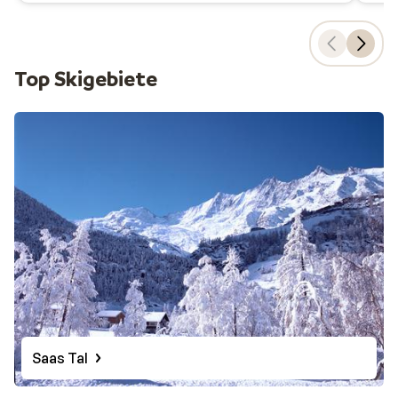
Laax
gilt als DAS Mekka für Snowboarder. Hier dreht
sich alles rundum das Snowboarden und Freestylen. Es
gibt hier nicht weniger als vier Snowparks, eine
Top Skigebiete
Superpipe, Minipipe, Freestylpiste und viele Offpiste-
Möglichkeiten. Die Freestyle Academy ist die allererste
Indoorfreestyle-Trainingshalle Europas. Das gesamte
Skigebiet Laax, Films und Falera hat über 200
Pistenkilometer, wovon 70 Prozent zwischen 2.000 und
3.000 Höhenmeter liegen und somit schneesicher sind.
Eine der steilsten Skipisten der Welt: Die Mont
Fort
Wer möchte, kann während seines Skiurlaubs in der
Schweiz etwas ganz besonderes erleben. Die Abfahrt
von Mont Fort liegt im Skigebiet der
4 Vallées
(„Vier
Täler“) um die Orte Verbier,
Nendaz
und
Veysonnaz
in
Saas Tal
den Walliser Alpen und gehört zu den steilsten
Abfahrten der Welt. Mit der Luftseilbahn geht´s auf