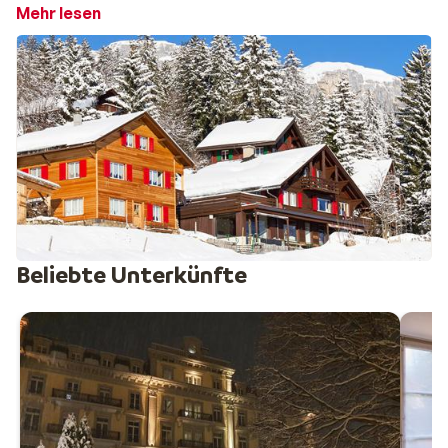
Wintersports eigentlich in der Schweiz gelegt wurde.
Mehr lesen
1871 nannte einst Sir Leslie Stephen, ein englischer
Alpinist und Reisejournalist, die Schweiz „The
Playground of Europe“. Das war der Startschuss für
den Wintersporttourismus, wie wir ihn heute kennen.
Vollkommen verständlich, denn die unberührte
Schönheit der Schweizer Berge war – und ist –
einzigartig. Viele der Skigebiete verfügen auch über
einen Gletscher und lassen Wintersportlern das Herz
bis spät in die Saison hinein höher schlagen.
Skiurlaub in der Schweiz: Wo nicht nur Skifahrer-
und Snowboardherzen Sprünge machen
Beliebte Unterkünfte
Namen die bildlich für sich sprechen sind das
Matterhorn-Zermatt,
Les Quatre Vallées,
das Davos
Kloster, die Jungfrau Region und
Films-Laax-
Falera.
Die Orte sind durch moderne Berglifte meist
gut miteinander verbunden und die optimale Höhelange
sorgt für Schneesicherheit und versprechen einen