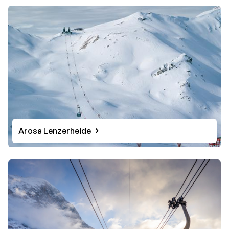
den höchsten Punkt, auf 3.330 Metern. Direkt unter der
Seilbahn, auf seiner Vorderseite, fallen zwei Rampen
ins Tal ab. Spätestens bei diesem Anblick gefriert
Anfängern und Genussfahrern das Blut in den Adern.
Was die Pisten des Mont Forts von anderen
unterscheidet? Sie werden nicht präpariert, das
extreme Gefälle macht das nämlich unmöglich. Man
beschränkt sich hier auf die Absicherung des Gebietes
nach jedem Schneefall. Das macht die Abfahrt so
besonders und sorgt für Buckelpisten mit gewissem
Extra. Für Cracks ist das das Nonplusultra. Zwar ist die
Arosa Lenzerheide
Abfahrt schwarz markiert, aber das ist untertrieben.
Das ist wirklich nichts für Zartbesaitete und eine
Skireise, die man sicherlich nicht vergisst!
Relaxen & Genuss auf hohem Niveau
Nach einem Powertag auf der Piste im Spa-Bereich
entspannen? Das gehört zu einem Winterurlaub in der
Schweiz irgendwie dazu. Das Bergdorf Davos und der