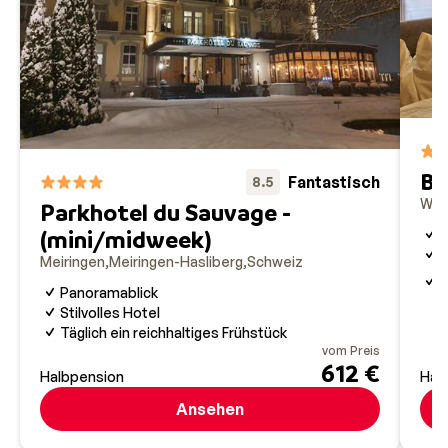
unvergesslichen Skiurlaub in der Schweiz. Mit dem
Skipass 4 Quatres Vallees wartet der ultimative
Allround Winterspaß. Sobald die ersten Schneeflocken
fallen, verwandeln sich die saftig grünen Alpenwiesen
von Les Quatre Vallées in einen großen weißen
Spielplatz. Die Pisten reichen auf bis zu 3.300 m Höhe.
Wir wissen dass es schwer ist, langsamer zu fahren,
Bä
aber die Aussicht lohnt sich. In den „Vier Tälern“
Fantastisch
8.5
befinden sich die mondänen Wintersporte
Wild
Parkhotel du Sauvage -
Nendaz,
Veysonnaz,
La Tzoumas, Thyon und Verbier.
R
(mini/midweek)
Für Anfänger eignet sich vor allem das etwas niedriger
B
Meiringen
Meiringen-Hasliberg
Schweiz
P
gelegene Stückchen im Tal von La Tzoumaz und
G
Panoramablick
Verbier. Wer an einen Snowboardurlaub in der Schweiz
Stilvolles Hotel
denkt, der kommt an Laax nicht vorbei. Laax ist das
Täglich ein reichhaltiges Frühstück
Snowboarderparadies schlechthin, ideal für Off-
vom Preis
612 €
Pistefans und Heimatort der allerersten Freestyle
Halbpension
Hal
Academy. Laax liegt im schönen Kanton Graubünden
Ansehen
und bildet zusammen mit den Bergdörfern Films und
Falera eines der größten Skigebiete der Schweiz.