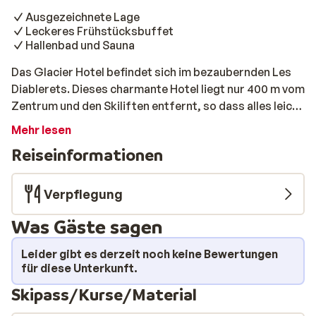
Ausgezeichnete Lage
Leckeres Frühstücksbuffet
Hallenbad und Sauna
Das Glacier Hotel befindet sich im bezaubernden Les
Diablerets. Dieses charmante Hotel liegt nur 400 m vom
Zentrum und den Skiliften entfernt, so dass alles leicht
zu erreichen ist. Beginnen Sie Ihren Tag mit einem
Mehr lesen
köstlichen Frühstück und machen Sie sich bereit für ein
Reiseinformationen
unvergessliches Abenteuer. Die Lage ist ideal, um den
Glacier 3000 zu erkunden, von wo aus Sie einen
Panoramablick auf berühmte Gipfel wie den Eiger, die
Verpflegung
Jungfrau, das Matterhorn und sogar den Mont Blanc
Was Gäste sagen
genießen können. Nach einem fantastischen Tag im
Schnee fahren Sie einfach mit den Skiern zurück zum
Leider gibt es derzeit noch keine Bewertungen
Hotel. Dann entspannen Sie sich in Ihrem gemütlichen
für diese Unterkunft.
Zimmer, das mit einem bequemen Bett, einem
Skipass/Kurse/Material
modernen Bad und einem eigenen Balkon ausgestattet
ist. Und warum nicht den Tag mit einem Besuch im