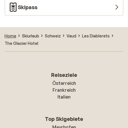
Hallenbad oder in der Sauna ausklingen lassen? Oder
Skipass
gönnen Sie sich eine wohltuende Massage zur
ultimativen Entspannung.
Home
Skiurlaub
Schweiz
Vaud
Les Diablerets
The Glacier Hotel
Reiseziele
Österreich
Frankreich
Italien
Top Skigebiete
Mayrhofen