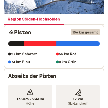
Dadurch, dass das Dorf fast ausschließlich aus Hotels
besteht, ist das Nachtleben hier ziemlich ruhig. Wenn
Sie dieses ausgiebiger erleben möchten, können Sie
einfach in das nahegelegene
Sölden
fahren.
Region Sölden-Hochsölden
Pisten
156 km gesamt
27 km Schwarz
55 km Rot
74 km Blau
0 km Grün
Abseits der Pisten
1350m - 3340m
17 km
Höhe
Ski-Langlauf