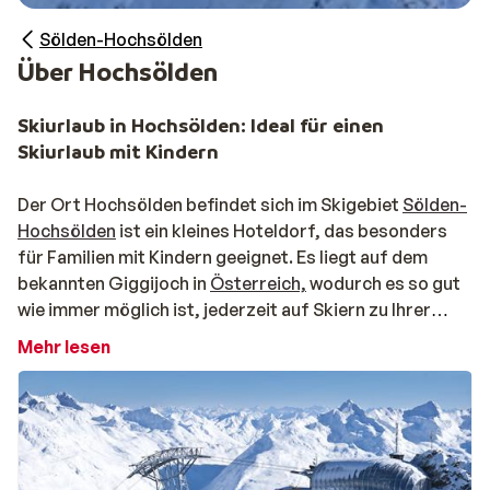
Sölden-Hochsölden
Über Hochsölden
Skiurlaub in Hochsölden: Ideal für einen
Skiurlaub mit Kindern
Der Ort Hochsölden befindet sich im Skigebiet
Sölden-
Hochsölden
ist ein kleines Hoteldorf, das besonders
für Familien mit Kindern geeignet. Es liegt auf dem
bekannten Giggijoch in
Österreich,
wodurch es so gut
wie immer möglich ist, jederzeit auf Skiern zu Ihrer
Unterkunft zu gelangen. Sie können das Dörfchen auch
Mehr lesen
mit dem Auto und dem Skilift erreichen. Außerdem
fährt regelmäßig ein Bus zwischen Sölden und
Hochsölden (ca. 9 km).
Skifahren in Hochsölden: Für Wintersportfanatike