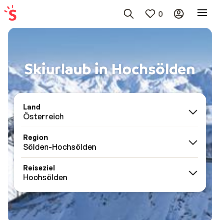
0
Skiurlaub in Hochsölden
Land
Österreich
Region
Sölden-Hochsölden
Reiseziel
Hochsölden