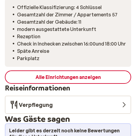
Skiurlaub an. Auch der Skilift ist bequem zu Fuß
Offizielle Klassifizierung: 4 Schlüssel
erreichbar, sodass du dein Equipment nicht weit tragen
Gesamtzahl der Zimmer / Appartements 57
musst. Nach einem Tag auf den abwechslungsreichen
Gesamtzahl der Gebäude: 11
Pisten von Nassfeld kannst du in deinem gemütlichen
modern ausgestattete Unterkunft
Apartment wunderbar abschalten. Die Ruhe der Berge
Rezeption
und der knirschende Schnee draußen sorgen für die
Check in Inchecken zwischen 16:00und 18:00 Uhr
perfekte Ausklang eines gelungenen Skitags.
Späte Anreise
Parkplatz
Alle Einrichtungen anzeigen
Reiseinformationen
Verpflegung
Was Gäste sagen
Leider gibt es derzeit noch keine Bewertungen