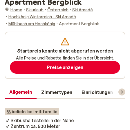
Apartment Bergblick
Home
Skiurlaub
Österreich
Ski Amadé
Hochkönig Winterreich - Ski Amadé
Mühlbach am Hochkönig
Apartment Bergblick
Startpreis konnte nicht abgerufen werden
Alle Preise und Rabatte finden Sie in der Übersicht.
Preise anzeigen
Allgemein
Zimmertypen
Einrichtungen
Rei
beliebt bei mit familie
Skibushaltestelle in der Nähe
Zentrum ca. 500 Meter