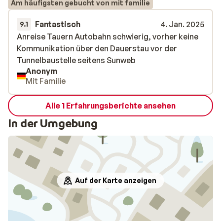
Am häufigsten gebucht von mit familie
Fantastisch
4. Jan. 2025
9.1
Anreise Tauern Autobahn schwierig, vorher keine
Anreise Tauern Autobahn schwierig, vorher keine
Kommunikation über den Dauerstau vor der
Kommunikation über den Dauerstau vor der
Tunnelbaustelle seitens Sunweb
Tunnelbaustelle seitens Sunweb
Anonym
Mit Familie
Alle 1 Erfahrungsberichte ansehen
In der Umgebung
Auf der Karte anzeigen