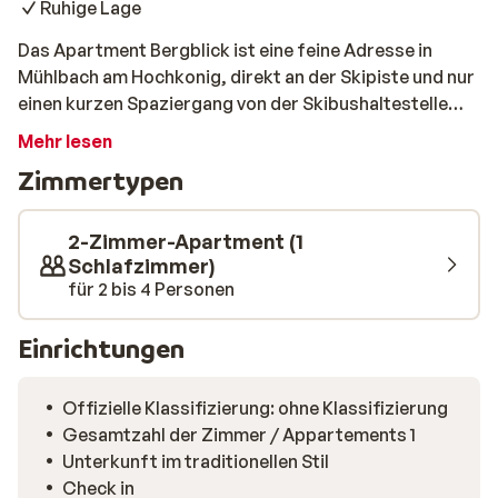
Ruhige Lage
Das Apartment Bergblick ist eine feine Adresse in
Mühlbach am Hochkonig, direkt an der Skipiste und nur
einen kurzen Spaziergang von der Skibushaltestelle
entfernt. In wenigen Minuten sind Sie also schon auf
Mehr lesen
dem Snowboard oder den Skiern! Genießen Sie den
Zimmertypen
ganzen Tag die frische Luft und entspannen Sie sich
anschließend in Ihrer gemütlich eingerichteten
Wohnung. Gehen Sie ins Zentrum auf der Suche nach
2-Zimmer-Apartment (1
einem netten Restaurant oder bereiten Sie etwas in
Schlafzimmer)
für 2 bis 4 Personen
Ihrer Wohnung zu? So oder so, es wird ein herrlicher
Wintersporturlaub!
Einrichtungen
Offizielle Klassifizierung: ohne Klassifizierung
Gesamtzahl der Zimmer / Appartements 1
Unterkunft im traditionellen Stil
Check in