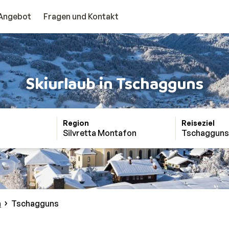
Angebot
Fragen und Kontakt
Skiurlaub in Tschagguns
Region
Reiseziel
Silvretta Montafon
Tschagguns
n
Tschagguns