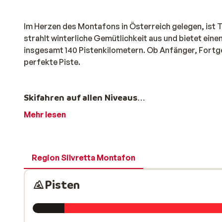
Im Herzen des Montafons in Österreich gelegen, ist 
strahlt winterliche Gemütlichkeit aus und bietet eine
insgesamt 140 Pistenkilometern. Ob Anfänger, Fortges
perfekte Piste.
Skifahren auf allen Niveaus
Mehr lesen
Die Pisten der Silvretta Montafon sind in verschiede
ist. Anfänger genießen die sanften Hänge der Alpe N
Region Silvretta Montafon
anspruchsvollen Pisten der Zamangspitze und des Gr
Revier im Funpark Montafon und in der Halfpipe in Ga
Pisten
Nach dem Skifahren