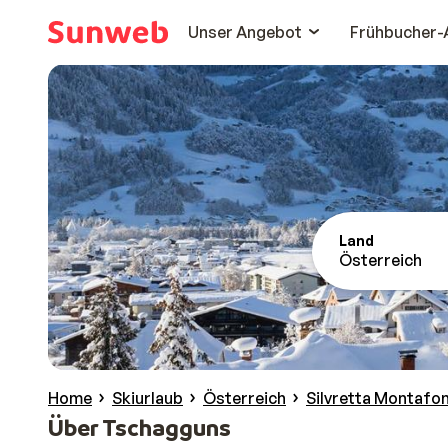
Unser Angebot
Frühbucher-
Land
Österreich
Home
Skiurlaub
Österreich
Silvretta Montafo
Über Tschagguns