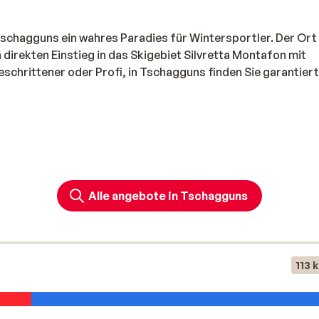
Tschagguns ein wahres Paradies für Wintersportler. Der Ort
n direkten Einstieg in das Skigebiet Silvretta Montafon mit
chrittener oder Profi, in Tschagguns finden Sie garantiert
Alle angebote in Tschagguns
ne Schwierigkeitsgrade eingeteilt, sodass für jeden etwas da
ova, während sich Fortgeschrittene und Profis auf den
asjochs austoben können. Freestyler und Snowboarder find
rgellen.
113 