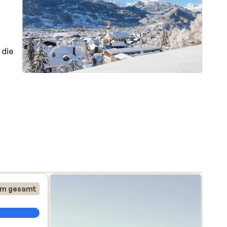
 die
bei
en ihr
km gesamt