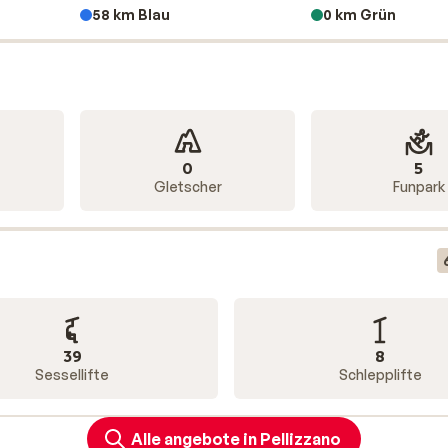
58 km Blau
0 km Grün
0
5
Gletscher
Funpark
39
8
Sessellifte
Schlepplifte
Alle angebote in Pellizzano