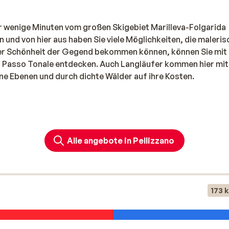
ur wenige Minuten vom großen Skigebiet Marilleva-Folgarida
n und von hier aus haben Sie viele Möglichkeiten, die maleris
er Schönheit der Gegend bekommen können, können Sie mit
d Passo Tonale entdecken. Auch Langläufer kommen hier mit
e Ebenen und durch dichte Wälder auf ihre Kosten.
Entspannen. In mehreren Restaurants können Sie echte
Steinofen gebacken werden. Genießen Sie ihr Essen mit einem
Alle angebote in Pellizzano
staurants gibt es auch viel zu sehen. Die im gotisch-
 Dorfes. Um Sie herum finden Sie mehrere gemütliche Häuser
173 