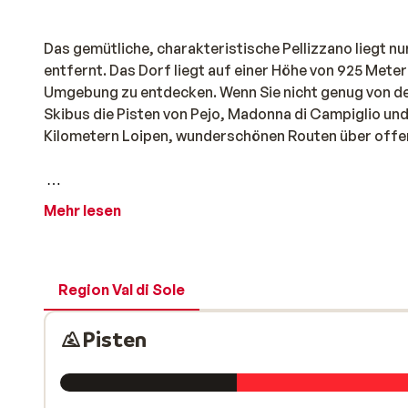
Das gemütliche, charakteristische Pellizzano liegt n
entfernt. Das Dorf liegt auf einer Höhe von 925 Meter
Umgebung zu entdecken. Wenn Sie nicht genug von d
Skibus die Pisten von Pejo, Madonna di Campiglio un
Kilometern Loipen, wunderschönen Routen über offen
Mehr lesen
Nach der Anstrengung ist es dann auch mal Zeit zum 
italienische Pizzen probieren, die im traditionellen 
Wein in der Hand! Während des Spaziergangs zu den Re
Renaissance-Stil erbaute Kirche ist das Zentrum des
Region Val di Sole
Steinportalen und ruhigen Gärten und Plätzen.
Pisten