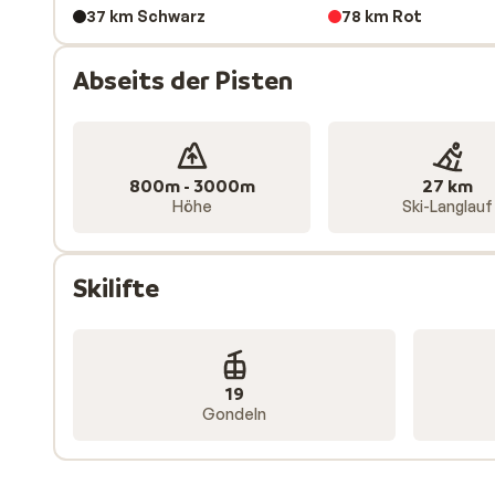
37 km Schwarz
78 km Rot
Abseits der Pisten
800m - 3000m
27 km
Höhe
Ski-Langlauf
Skilifte
19
Gondeln