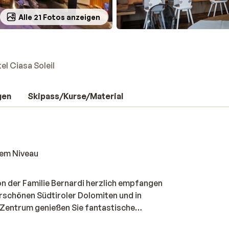
Alle 21 Fotos anzeigen
el Ciasa Soleil
gen
Skipass/Kurse/Material
tem Niveau
von der Familie Bernardi herzlich empfangen
rschönen Südtiroler Dolomiten und in
m Zentrum genießen Sie fantastische
er sind geschmackvoll eingerichtet und