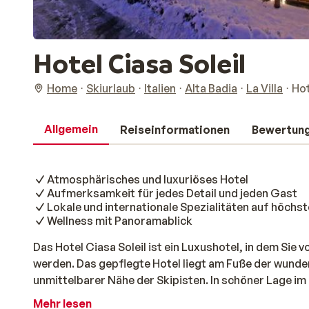
Hotel Ciasa Soleil
Home
Skiurlaub
Italien
Alta Badia
La Villa
Hot
Allgemein
Reiseinformationen
Bewertun
Atmosphärisches und luxuriöses Hotel
Aufmerksamkeit für jedes Detail und jeden Gast
Lokale und internationale Spezialitäten auf höchs
Wellness mit Panoramablick
Das Hotel Ciasa Soleil ist ein Luxushotel, in dem Sie 
werden. Das gepflegte Hotel liegt am Fuße der wunde
unmittelbarer Nähe der Skipisten. In schöner Lage i
Mahlzeiten und moderne Gastfreundschaft. Die Zimm
Mehr lesen