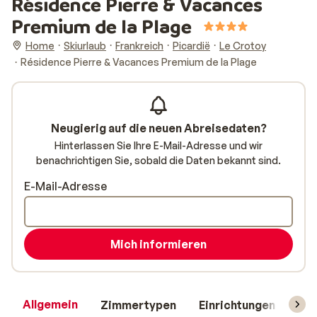
Résidence Pierre & Vacances
Premium de la Plage
Home
Skiurlaub
Frankreich
Picardië
Le Crotoy
Résidence Pierre & Vacances Premium de la Plage
Neugierig auf die neuen Abreisedaten?
Hinterlassen Sie Ihre E-Mail-Adresse und wir
benachrichtigen Sie, sobald die Daten bekannt sind.
E-Mail-Adresse
Mich informieren
Allgemein
Zimmertypen
Einrichtungen
Rei