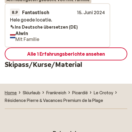
Fantastisch
15. Juni 2024
8.9
Hele goede locatie.
Hele goede locatie.
Ins Deutsche übersetzen (DE)
Alwin
Mit Familie
Alle 1 Erfahrungsberichte ansehen
Skipass/Kurse/Material
Home
Skiurlaub
Frankreich
Picardië
Le Crotoy
Résidence Pierre & Vacances Premium de la Plage