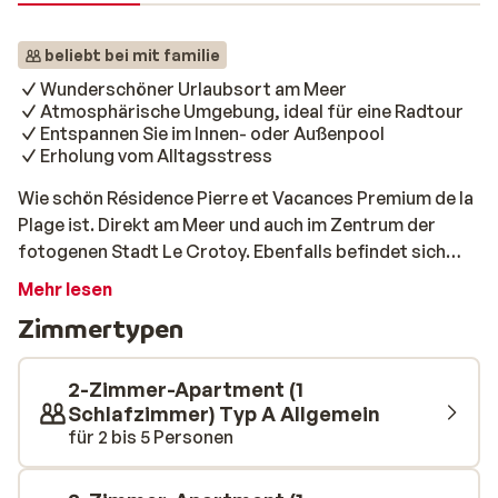
beliebt bei mit familie
Wunderschöner Urlaubsort am Meer
Atmosphärische Umgebung, ideal für eine Radtour
Entspannen Sie im Innen- oder Außenpool
Erholung vom Alltagsstress
Wie schön Résidence Pierre et Vacances Premium de la
Plage ist. Direkt am Meer und auch im Zentrum der
fotogenen Stadt Le Crotoy. Ebenfalls befindet sich
hier auch das Gebäude Résidence Pierre & Vacances
Mehr lesen
Premium de la Plage. Wie Sie sehen können, ist das
Zimmertypen
Ganze in diesem typischen normannischen Stil gebaut.
Hier verbinden Sie Atmosphäre mit Luxus. Wenn Sie
keine Lust haben, im Salzwasser zu schwimmen,
2-Zimmer-Apartment (1
können Sie ein erfrischendes Bad im Außenpool
Schlafzimmer) Typ A Allgemein
für 2 bis 5 Personen
nehmen. Finden Sie das zu kalt? Dann können Sie sich im
Innenpool aufwärmen.