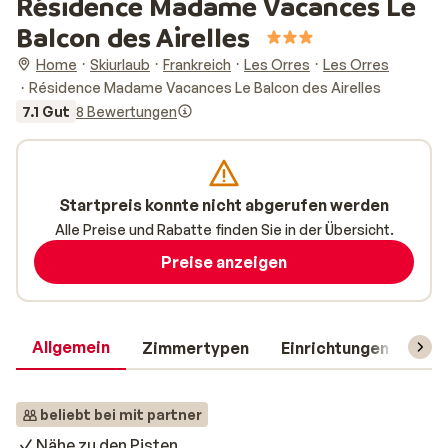
Résidence Madame Vacances Le
Balcon des Airelles
Home
Skiurlaub
Frankreich
Les Orres
Les Orres
Résidence Madame Vacances Le Balcon des Airelles
7.1 Gut
8 Bewertungen
Startpreis konnte nicht abgerufen werden
Alle Preise und Rabatte finden Sie in der Übersicht.
Preise anzeigen
Allgemein
Zimmertypen
Einrichtungen
Rei
beliebt bei mit partner
Nähe zu den Pisten