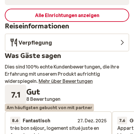
Alle Einrichtungen anzeigen
Reiseinformationen
Verpflegung
Was Gäste sagen
Dies sind 100% echte Kundenbewertungen, die ihre
Erfahrung mit unserem Produkt aufrichtig
widerspiegeln.
Mehr über Bewertungen
Gut
7.1
8 Bewertungen
Am häufigsten gebucht von mit partner
Fantastisch
27. Dez. 2025
G
8.6
7.6
très bon séjour, logement situé juste en
très bon séjour, logement situé juste en
Appart
Appart