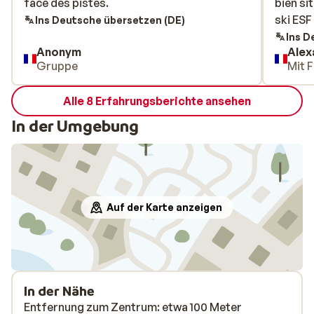
face des pistes.
face des pistes.
bien si
bien si
ski ESF 
ski ESF 
Ins Deutsche übersetzen (DE)
Ins D
Anonym
Alex
Gruppe
Mit F
Alle 8 Erfahrungsberichte ansehen
In der Umgebung
Auf der Karte anzeigen
In der Nähe
Entfernung zum Zentrum: etwa 100 Meter