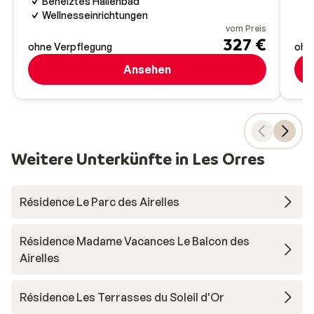
Beheiztes Hallenbad
Wellnesseinrichtungen
vom Preis
327 €
ohne Verpflegung
ohn
Ansehen
Weitere Unterkünfte in Les Orres
Résidence Le Parc des Airelles
Résidence Madame Vacances Le Balcon des
Airelles
Résidence Les Terrasses du Soleil d'Or