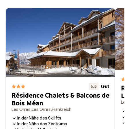
Gut
6.5
Ré
Résidence Chalets & Balcons de
Le
Bois Méan
Les
Les Orres
Les Orres
Frankreich
N
K
In der Nähe des Skilifts
S
In der Nähe des Zentrums