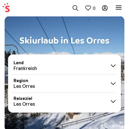
0
Skiurlaub in Les Orres
Land
Frankreich
Region
Les Orres
Reiseziel
Les Orres