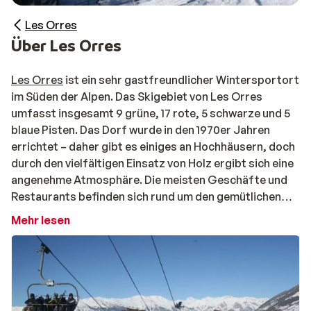
Les Orres
Über Les Orres
Les Orres
ist ein sehr gastfreundlicher Wintersportort
im Süden der Alpen. Das Skigebiet von Les Orres
umfasst insgesamt 9 grüne, 17 rote, 5 schwarze und 5
blaue Pisten. Das Dorf wurde in den 1970er Jahren
errichtet – daher gibt es einiges an Hochhäusern, doch
durch den vielfältigen Einsatz von Holz ergibt sich eine
angenehme Atmosphäre. Die meisten Geschäfte und
Restaurants befinden sich rund um den gemütlichen
Dorfplatz, an dem auch ein Großteil der Pisten endet.
Mehr lesen
Hier herrscht stets lebhafte Stimmung. Ein Tipp: Die
Route Mazelière ist sehr empfehlenswert für Skitouren
(Ski de Randonnée).
Darüber hinaus ist
Les Orres
sehr kinderfreundlich.