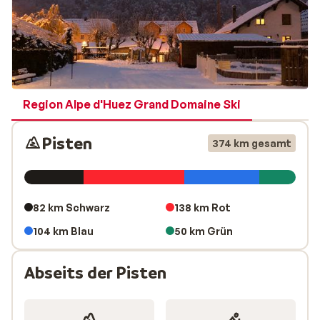
Schlittenfahren oder Hundeschlittenfahren.
FAQ
Region Alpe d'Huez Grand Domaine Ski
Pisten
374 km gesamt
82 km Schwarz
138 km Rot
104 km Blau
50 km Grün
Abseits der Pisten