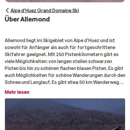
Alpe d'Huez Grand Domaine Ski
Über Allemond
Allemond liegt im Skigebiet von Alpe d'Huez und ist
sowohl für Anfänger als auch für fortgeschrittene
Skifahrer geeignet. Mit 250 Pistenkilometern gibt es
viele Möglichkeiten: von langen steilen schwarzen
Pisten bis hin zu schönen flachen blauen Pisten. Es gibt
auch Möglichkeiten für schöne Wanderungen durch den
Schnee und Langlauf. Es gibt etwa 50 km Wanderwege,
die sich in 30 km blaue und 20 km rote Wanderwege
Mehr lesen
aufteilen. Außerdem gibt es mehrere schöne
Wanderwege, die hauptsächlich entlang der
Langlaufloipen verlaufen. Auch wenn man es etwas
ruhiger angehen lassen möchte, ist es hier schön.
Gehen Sie zum Beispiel Schlittschuhlaufen,