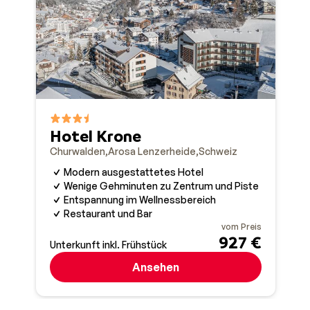
Neben Skifahren gibt es in und um Churwalden noch v
verschneite Wälder, probieren Sie eine Fahrt mit dem
in Churwalden ist zurückhaltend und stimmungsvoll: 
Schokolade auf einer sonnigen Terrasse. Keine überf
Hotel Krone
Churwalden
Arosa Lenzerheide
Schweiz
Modern ausgestattetes Hotel
Wenige Gehminuten zu Zentrum und Piste
Entspannung im Wellnessbereich
Restaurant und Bar
vom Preis
927 €
Unterkunft inkl. Frühstück
Ansehen