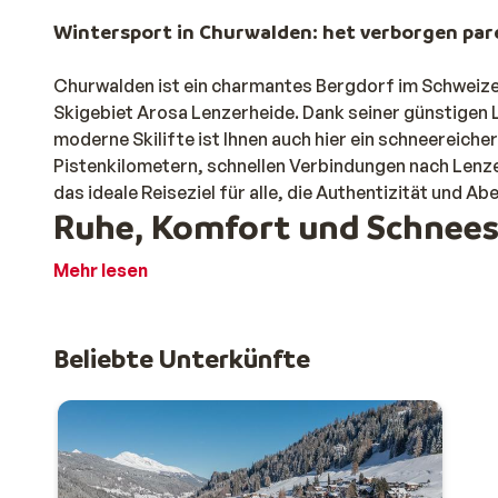
Wintersport in Churwalden: het verborgen pare
Churwalden ist ein charmantes Bergdorf im Schweize
Skigebiet Arosa Lenzerheide. Dank seiner günstigen 
moderne Skilifte ist Ihnen auch hier ein schneereiche
Pistenkilometern, schnellen Verbindungen nach Lenze
das ideale Reiseziel für alle, die Authentizität und A
Ruhe, Komfort und Schneesp
Mehr lesen
Churwalden bietet alles für einen entspannten Winter
gemütliche Atmosphäre mit schönen Unterkünften un
den Liftstationen, wie beispielsweise der Panoramaba
Beliebte Unterkünfte
Kinder fühlen sich hier schnell zu Hause: Es gibt ve
gelegene Kinderland in Lenzerheide. Und wer gerade k
Rodelbahn von Pradaschier vergnügen, die das ganze 
Aktivitäten & Atmosphäre 