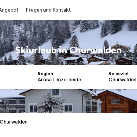
Angebot
Fragen und Kontakt
Skiurlaub in Churwalden
Region
Reiseziel
Arosa Lenzerheide
Churwalden
Churwalden