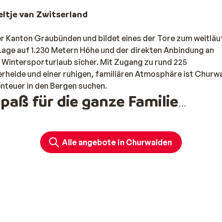
ltje van Zwitserland
r Kanton Graubünden und bildet eines der Tore zum weitläu
Lage auf 1.230 Metern Höhe und der direkten Anbindung an
r Wintersporturlaub sicher. Mit Zugang zu rund 225
rheide und einer ruhigen, familiären Atmosphäre ist Churw
benteuer in den Bergen suchen.
aß für die ganze Familie
urlaub mit der Familie. Kein Massentourismus, sondern eine
d herzlicher Gastfreundschaft. Dank des direkten Zugang
Alle angebote in Churwalden
hn Heidbüel, sind Sie innerhalb weniger Minuten auf der Pis
rschiedene Übungshänge, eine Kinderskischule und das nahe
eine Lust zum Skifahren hat, kann sich auf der spektakulär
Jahr über geöffnet ist.
in Churwalden