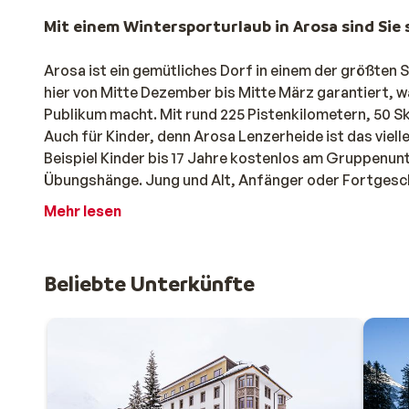
Mit einem Wintersporturlaub in Arosa sind Sie 
Arosa ist ein gemütliches Dorf in einem der größten 
hier von Mitte Dezember bis Mitte März garantiert, w
Publikum macht. Mit rund 225 Pistenkilometern, 50 Sk
Auch für Kinder, denn Arosa Lenzerheide ist das viel
Beispiel Kinder bis 17 Jahre kostenlos am Gruppenunt
Übungshänge. Jung und Alt, Anfänger oder Fortgeschri
Ein Wintersporturlaub in Arosa für die ganze F
Mehr lesen
Der luxuriöse Charakter, die kinderfreundlichen Ein
Wintersportort für die ganze Familie. Es ist auch mä
Beliebte Unterkünfte
Chalets mit einer dicken Schicht Pulverschnee bedeck
Charakters des Schweizer Dorfes ist die Lage überall
und gemütliche Restaurants. Wie wäre es mit einem 
Einrichtungen? So können Sie sich nach einem erlebnis
Arosa werden Sie ein unvergessliches Wintersporter
Wetter und Aktivitäten in Arosa