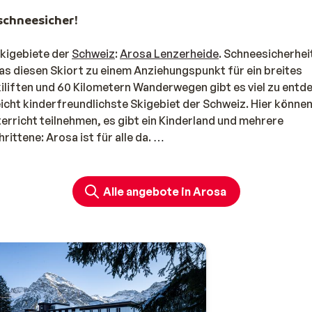
schneesicher!
Skigebiete der
Schweiz
:
Arosa Lenzerheide
. Schneesicherheit
as diesen Skiort zu einem Anziehungspunkt für ein breites
iliften und 60 Kilometern Wanderwegen gibt es viel zu entd
leicht kinderfreundlichste Skigebiet der Schweiz. Hier könne
erricht teilnehmen, es gibt ein Kinderland und mehrere
ttene: Arosa ist für alle da.
amilie
richtungen und die Schneegarantie machen Arosa zum ultimat
Alle angebote in Arosa
rchenhaft. Vor allem, wenn die klassischen Hotels und schön
t sind. Das sorgt für tolle Fotos! Dank des gemütlichen
 perfekt. Es gibt verschiedene Unterkünfte rund um die Skil
modernen Hotel mit À-la-carte-Restaurant und Wellness-
reichen Tag auf der Piste optimal entspannen. Eines ist sich
lebnis haben.