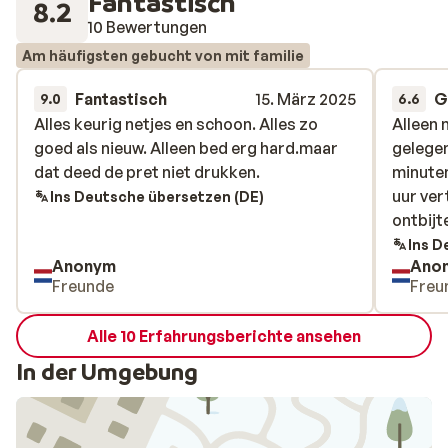
Fantastisch
8.2
10 Bewertungen
Am häufigsten gebucht von mit familie
Fantastisch
15. März 2025
G
9.0
6.6
Alles keurig netjes en schoon. Alles zo
Alles keurig netjes en schoon. Alles zo
Alleen 
Alleen 
goed als nieuw. Alleen bed erg hard.maar
goed als nieuw. Alleen bed erg hard.maar
gelege
gelege
dat deed de pret niet drukken.
dat deed de pret niet drukken.
minuten
minuten
uur ver
uur ver
Ins Deutsche übersetzen (DE)
ontbijt
ontbijt
Ins D
Anonym
Ano
Freunde
Freu
Alle 10 Erfahrungsberichte ansehen
In der Umgebung