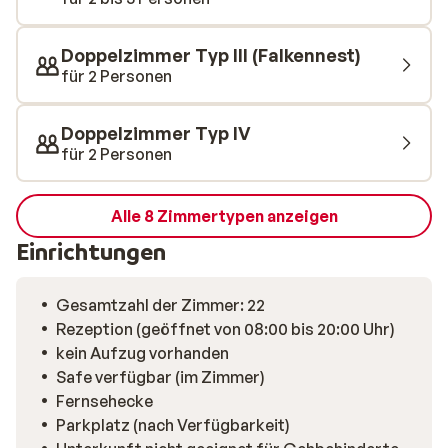
auf der Piste wieder „nachhause“ kommt, lässt es sich
auf der Sonnenterrasse mit einem Gläschen Wein noch
Doppelzimmer Typ III (Falkennest)
wunderbar entspannen. Wir wünschen schon jetzt einen
für 2 Personen
schönen Skiurlaub!
Doppelzimmer Typ IV
für 2 Personen
Alle 8 Zimmertypen anzeigen
Einrichtungen
Gesamtzahl der Zimmer: 22
Rezeption (geöffnet von 08:00 bis 20:00 Uhr)
kein Aufzug vorhanden
Safe verfügbar (im Zimmer)
Fernsehecke
Parkplatz (nach Verfügbarkeit)