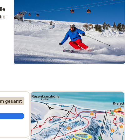
die
die
km gesamt