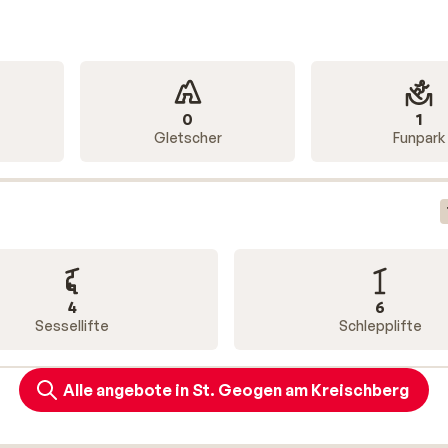
0
1
Gletscher
Funpark
4
6
Sessellifte
Schlepplifte
Alle angebote in St. Geogen am Kreischberg