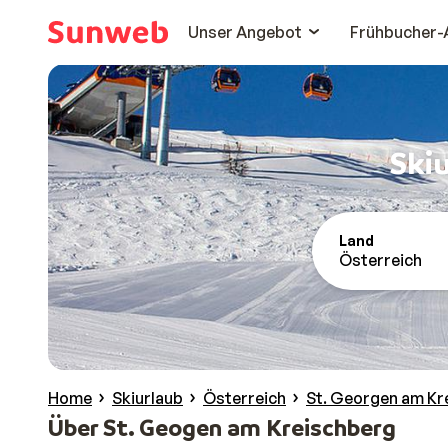
Unser Angebot
Frühbucher-
Ski
Land
Österreich
Home
Skiurlaub
Österreich
St. Georgen am Kr
Über St. Geogen am Kreischberg