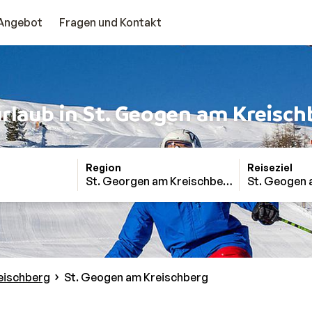
Angebot
Fragen und Kontakt
urlaub in St. Geogen am Kreisch
Region
Reiseziel
St. Georgen am Kreischberg
St. Geogen 
eischberg
St. Geogen am Kreischberg