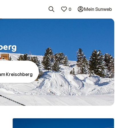
0
Mein Sunweb
berg
am Kreischberg