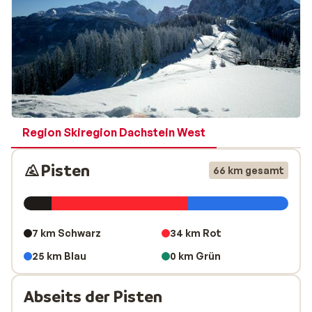
schöne Langlaufloipen. Für den passionierten
Snowboarder gibt es verschiedene Fun-Parks. Hier
werden Sie jede Menge Spaß haben. Im Skigebiet
Dachstein-West befinden sich die beiden Skiorte:
Annaberg
und
Gosau.
Region Skiregion Dachstein West
Pisten
66 km gesamt
7 km Schwarz
34 km Rot
25 km Blau
0 km Grün
Abseits der Pisten