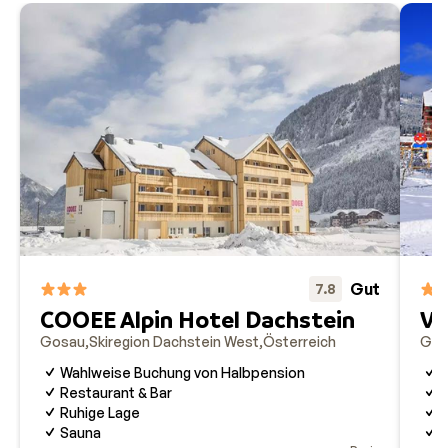
Gut
7.8
COOEE Alpin Hotel Dachstein
Vi
Gosau
Skiregion Dachstein West
Österreich
Gos
Wahlweise Buchung von Halbpension
K
Restaurant & Bar
W
Ruhige Lage
C
Sauna
G