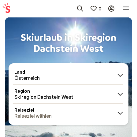
0
Skiurlaub in Skiregion
Dachstein West
Land
Österreich
Region
Skiregion Dachstein West
Reiseziel
Reiseziel wählen