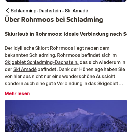
Schladming-Dachstein - Ski Amadé
Über Rohrmoos bei Schladming
Skiurlaub in Rohrmoos: Ideale Verbindung nach Sc
Der idyllische Skiort Rohrmoos liegt neben dem
bekannten Schladming. Rohrmoos befindet sich im
Skigebiet Schladming-Dachstein,
das sich wiederum in
der
Ski Amadé
befindet. Dank der Höhenlage haben Sie
von hier aus nicht nur eine wunderschöne Aussicht
sondern auch eine gute Verbindung in das Skigebiet
Schladming. Durch den Ort hindurch schlängeln sich
Mehr lesen
sogar blaue Pisten!
Winterurlaub in Rohrmoos: Traditioneller Charakt
In Rohrmoos findet man vor allem Chalets und kleine
Hotels sowie eine Handvoll Geschäfte und