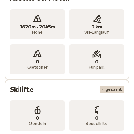
1620m - 2045m
0 km
Höhe
Ski-Langlauf
0
0
Gletscher
Funpark
Skilifte
4 gesamt
0
0
Gondeln
Sessellifte