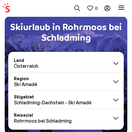
0
Skiurlaub in Rohrmoos bei
Schladming
Land
Österreich
Region
Ski Amadé
Skigebiet
Schladming-Dachstein - Ski Amadé
Reiseziel
Rohrmoos bei Schladming