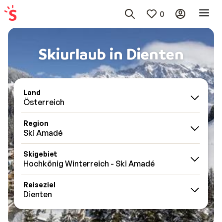
0
Skiurlaub in Dienten
Land
Österreich
Region
Ski Amadé
Skigebiet
Hochkönig Winterreich - Ski Amadé
Reiseziel
Dienten