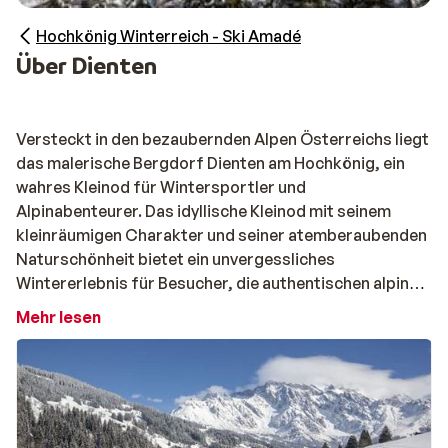
Hochkönig Winterreich - Ski Amadé
Über Dienten
Versteckt in den bezaubernden Alpen Österreichs liegt
das malerische Bergdorf Dienten am Hochkönig, ein
wahres Kleinod für Wintersportler und
Alpinabenteurer. Das idyllische Kleinod mit seinem
kleinräumigen Charakter und seiner atemberaubenden
Naturschönheit bietet ein unvergessliches
Wintererlebnis für Besucher, die authentischen alpinen
Charme suchen.
Mehr lesen
Das im Salzburgerland gelegene Dienten am Hochkönig
ist bekannt für seine perfekten Bedingungen zum
Skifahren und Snowboarden. Mit seinen
abwechslungsreichen Pisten, dem gut präparierten