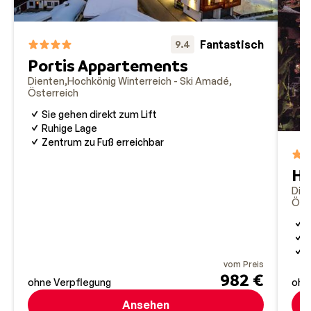
Fantastisch
9.4
Portis Appartements
Dienten
Hochkönig Winterreich - Ski Amadé
Österreich
Sie gehen direkt zum Lift
Ruhige Lage
Zentrum zu Fuß erreichbar
Ha
Die
Öst
I
2
S
vom Preis
982 €
ohne Verpflegung
ohn
Ansehen