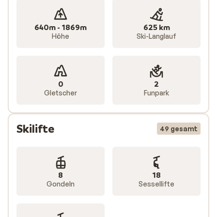
Atmosphäre und den Wintersport in einer
wunderschönen Winterkulisse genießen möchten.
640m - 1869m
625 km
Höhe
Ski-Langlauf
0
2
Gletscher
Funpark
Skilifte
49 gesamt
8
18
Gondeln
Sessellifte