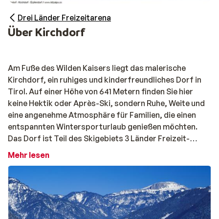
Drei Länder Freizeitarena
Über Kirchdorf
Am Fuße des Wilden Kaisers liegt das malerische
Kirchdorf, ein ruhiges und kinderfreundliches Dorf in
Tirol. Auf einer Höhe von 641 Metern finden Sie hier
keine Hektik oder Après-Ski, sondern Ruhe, Weite und
eine angenehme Atmosphäre für Familien, die einen
entspannten Wintersporturlaub genießen möchten.
Das Dorf ist Teil des Skigebiets 3 Länder Freizeit-
Arena, das perfekt für Anfänger geeignet ist.
Mehr lesen
Für Familien ist Kirchdorf ein wahres Paradies. Der
Übungshang liegt zentral im Dorf und ist ideal für
Kinder, die in einer sicheren und übersichtlichen
Umgebung das Skifahren lernen möchten. Darüber