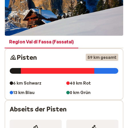
kostenlosen Skibus zurück in Campitello. Vielleicht
möchten Sie vorher auch einmal die Möglichkeit nutzen,
in einem anderen Skiort zu shoppen oder das dortige
Aprés-Ski auszuprobieren.
Region Val di Fassa (Fassatal)
Pisten
59 km gesamt
6 km Schwarz
40 km Rot
13 km Blau
0 km Grün
Abseits der Pisten