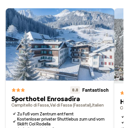
Fantastisch
8.8
Sporthotel Enrosadira
Ho
Campitello di Fassa
Val di Fassa (Fassatal)
Italien
Camp
Zu Fuß vom Zentrum entfernt
W
Kostenloser privater Shuttlebus zum und vom
I
Skilift Col Rodella
M