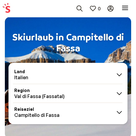
0
Skiurlaub in Campitello di
Fassa
Land
Italien
Region
Val di Fassa (Fassatal)
Reiseziel
Campitello di Fassa