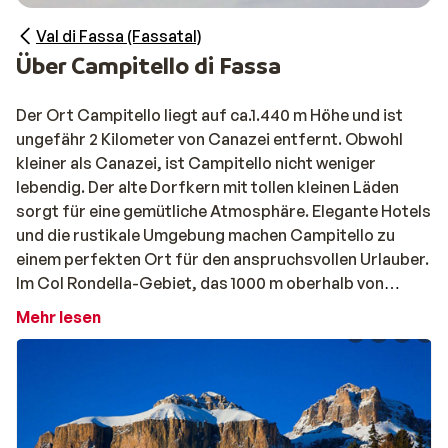
Val di Fassa (Fassatal)
Über Campitello di Fassa
Der Ort Campitello liegt auf ca.1.440 m Höhe und ist
ungefähr 2 Kilometer von Canazei entfernt. Obwohl
kleiner als Canazei, ist Campitello nicht weniger
lebendig. Der alte Dorfkern mit tollen kleinen Läden
sorgt für eine gemütliche Atmosphäre. Elegante Hotels
und die rustikale Umgebung machen Campitello zu
einem perfekten Ort für den anspruchsvollen Urlauber.
Im Col Rondella-Gebiet, das 1000 m oberhalb von
Campitello liegt, gibt es viele
Mehr lesen
Wintersportmöglichkeiten für Skianfänger und geübte
Snowboarder. Mit der Gondel gelangen Sie direkt zum
Skigebiet. Eine Skiabfahrt zurück ist nicht bis
Campitello, wohl aber sehr gut nach Canazei möglich.
Von dort aus sind sie in ca. 10 Minuten mit dem