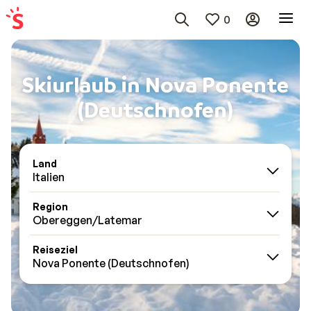
0
Skiurlaub in Nova Ponente
(Deutschnofen)
Land
Italien
Region
Obereggen/Latemar
Reiseziel
Nova Ponente (Deutschnofen)