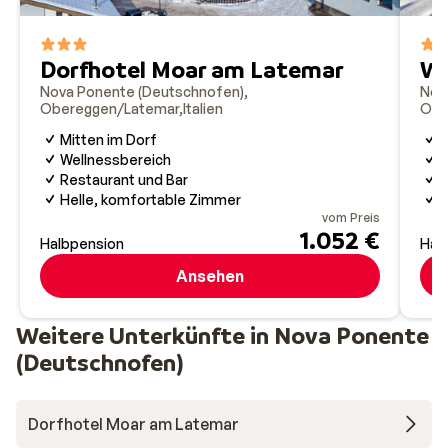
nicht nur sportlich, sondern auch visuell unvergesslich.
Dorfhotel Moar am Latemar
We
Nova Ponente (Deutschnofen)
Nov
Obereggen/Latemar
Italien
Obe
Mitten im Dorf
G
Wellnessbereich
I
Restaurant und Bar
K
Helle, komfortable Zimmer
R
vom Preis
1.052 €
Halbpension
Hal
Ansehen
Weitere Unterkünfte in Nova Ponente
(Deutschnofen)
Dorfhotel Moar am Latemar