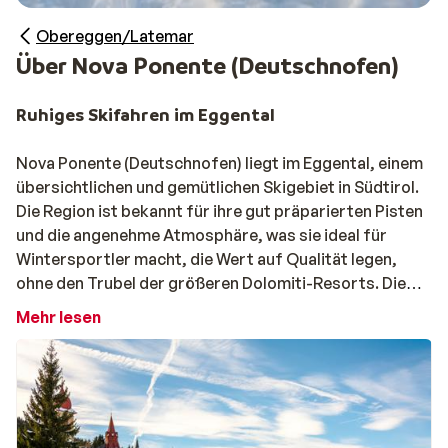
Obereggen/Latemar
Über Nova Ponente (Deutschnofen)
Ruhiges Skifahren im Eggental
Nova Ponente (Deutschnofen) liegt im Eggental, einem
übersichtlichen und gemütlichen Skigebiet in Südtirol.
Die Region ist bekannt für ihre gut präparierten Pisten
und die angenehme Atmosphäre, was sie ideal für
Wintersportler macht, die Wert auf Qualität legen,
ohne den Trubel der größeren Dolomiti-Resorts. Die
Pisten sind breit und abwechslungsreich, sodass das
Mehr lesen
Eggental sowohl für Anfänger als auch für
fortgeschrittene Skifahrer geeignet ist, die ihre
Schwünge in entspannter Geschwindigkeit genießen möc
Familien- und freestylefreundliches Skigebiet