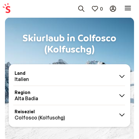
0
Skiurlaub in Colfosco
(Kolfuschg)
Land
Italien
Region
Alta Badia
Reiseziel
Colfosco (Kolfuschg)