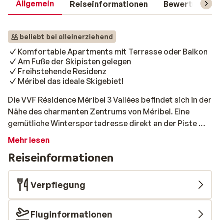
Allgemein
Reiseinformationen
Bewertungen
beliebt bei alleinerziehend
Komfortable Apartments mit Terrasse oder Balkon
Am Fuße der Skipisten gelegen
Freihstehende Residenz
Méribel das ideale Skigebiet!
Die VVF Résidence Méribel 3 Vallées befindet sich in der
Nähe des charmanten Zentrums von Méribel. Eine
gemütliche Wintersportadresse direkt an der Piste mit
2-Zimmer-Apartments für bis zu 4 Personen. Bei
Mehr lesen
genügend Schnee können Sie bis vor die Haustür
Reiseinformationen
fahren. Wirklich ideal! Der nächste Skilift ist ca. 200 m
entfernt. Die Apartments sind schön eingerichtet und
verfügen über Wohn- und Schlafzimmer sowie ein
Verpflegung
schönes Badezimmer. Nach einem sportlichen Tag gibt
es in Méribel genügend Restaurants für eine
Fluginformationen
wohlverdiente Mahlzeit oder ein leckeres Getränk.