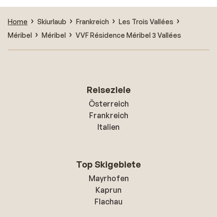
Home
Skiurlaub
Frankreich
Les Trois Vallées
Méribel
Méribel
VVF Résidence Méribel 3 Vallées
Reiseziele
Österreich
Frankreich
Italien
Top Skigebiete
Mayrhofen
Kaprun
Flachau