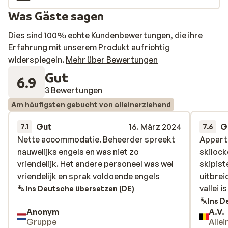
Genießen Sie einen wunderschönen Wintersporturlaub
Was Gäste sagen
in einem noch schöneren Skigebiet!
Dies sind 100% echte Kundenbewertungen, die ihre
Erfahrung mit unserem Produkt aufrichtig
widerspiegeln.
Mehr über Bewertungen
Gut
6.9
3 Bewertungen
Am häufigsten gebucht von alleinerziehend
Gut
16. März 2024
G
7.1
7.6
Nette accommodatie. Beheerder spreekt
Nette accommodatie. Beheerder spreekt
Appart
Appart
nauwelijks engels en was niet zo
nauwelijks engels en was niet zo
skilock
skilock
vriendelijk. Het andere personeel was wel
vriendelijk. Het andere personeel was wel
skipist
skipist
vriendelijk en sprak voldoende engels
vriendelijk en sprak voldoende engels
uitbrei
uitbrei
vallei i
vallei i
Ins Deutsche übersetzen (DE)
Ins D
Anonym
A.V.
Gruppe
Alle