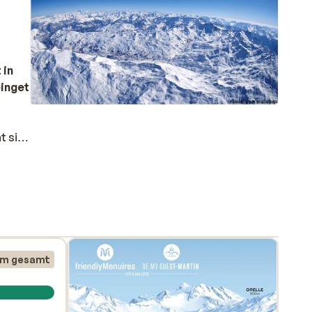
 in
ingeteilt.
t sich
Les
hon
er
en
km gesamt