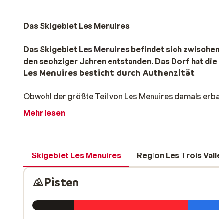
Das Skigebiet Les Menuires
Das Skigebiet
Les Menuires
befindet sich zwische
den sechziger Jahren entstanden. Das Dorf hat die F
Les Menuires besticht durch Authenzität
Obwohl der größte Teil von Les Menuires damals erba
zum Teil auch an den unterschiedlichen Baustilen beme
Mehr lesen
Bruyères gebaut wurden, wirken durch viel Holz und 
Les Menuires: Nach dem Ski fahren ist vor dem 
Wenn Sie am Ende eines Skitages Ihre Ausrüstung able
Skigebiet Les Menuires
Region Les Trois Vall
vorbei ist. Sie können ihn selbstverständlich noch ein
vielen Terrassen mit direkter Aussicht auf die Piste 
Pisten
sich auf andere Weise sportlich betätigen? Wie wäre 
Schlittschuhe einpacken, können Sie gegen Gebühr gle