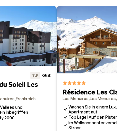
Gut
7.9
du Soleil Les
Résidence Les Clarine
Les Menuires
Les Menuires
Frankre
enuires
Frankreich
Wachen Sie in einem Luxuriösen
 Vallees und
Apartment auf
ih inbegriffen
Top Lage! Auf den Pisten und i
ty 2000
Im Wellnesscenter verschwindet
Stress