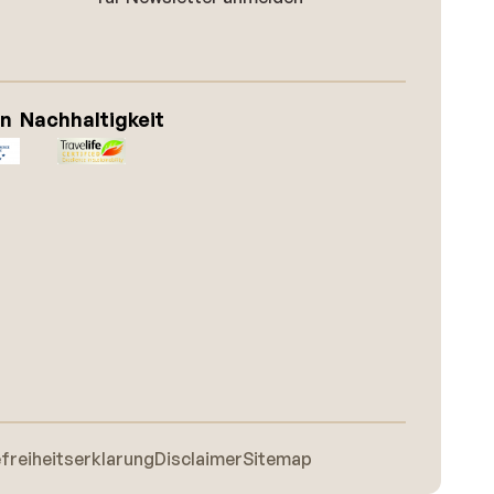
on
Nachhaltigkeit
efreiheitserklarung
Disclaimer
Sitemap