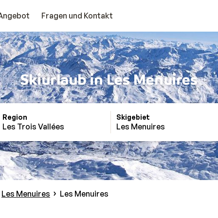
Angebot
Fragen und Kontakt
Skiurlaub in Les Menuires
Region
Skigebiet
Les Trois Vallées
Les Menuires
Les Menuires
Les Menuires