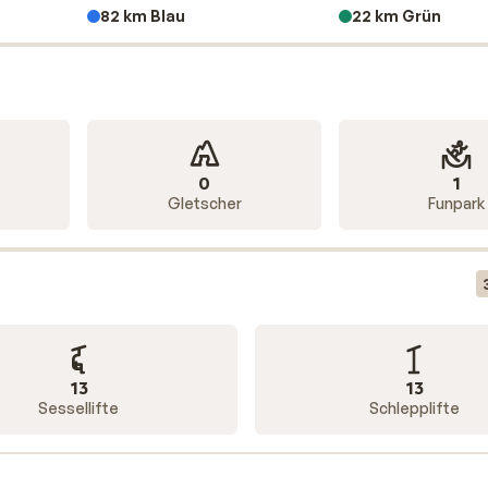
82 km Blau
22 km Grün
0
1
Gletscher
Funpark
13
13
Sessellifte
Schlepplifte