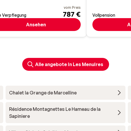
vom Preis
787 €
 Verpflegung
Vollpension
Ansehen
A
Alle angebote in Les Menuires
Chalet la Grange de Marcelline
Résidence Montagnettes Le Hameau de la
Sapiniere