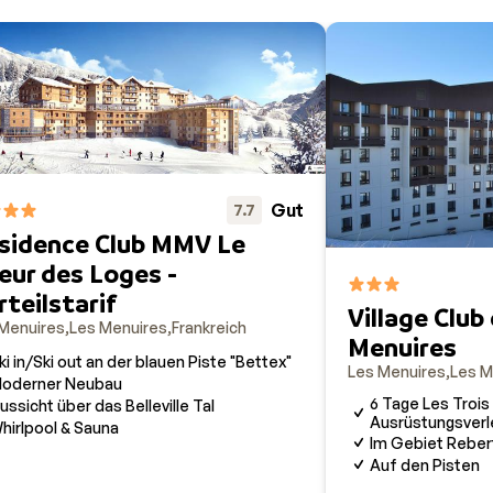
Gut
7.7
sidence Club MMV Le
eur des Loges -
rteilstarif
Village Club 
Menuires
Les Menuires
Frankreich
Menuires
ki in/Ski out an der blauen Piste "Bettex"
Les Menuires
Les M
oderner Neubau
6 Tage Les Trois
ussicht über das Belleville Tal
Ausrüstungsverle
hirlpool & Sauna
Im Gebiet Reber
Auf den Pisten