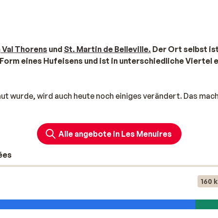
n
Val Thorens
und
St. Martin de Belleville.
Der Ort selbst ist
orm eines Hufeisens und ist in unterschiedliche Viertel e
ut wurde, wird auch heute noch einiges verändert. Das mach
rkbar. Die Anlagen, die später in den Vierteln Reberty und 
Natursteine sehr authentisch.
Ski fahren
Alle angebote in Les Menuires
gen, heißt das nicht, dass der Tag in Les Menuires etwa sc
ées
 wenig in der Sonne ausklingen lassen, am besten auf einer d
oder beim Shoppen in den Galerien von La Croisette. Sie woll
160 
es mit einer Runde Schlittschuhfahren? Wenn Sie Ihre
ich auf der Eisbahn loslegen.