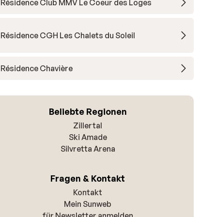
Résidence Club MMV Le Coeur des Loges
Résidence CGH Les Chalets du Soleil
Résidence Chavière
Beliebte Regionen
Zillertal
Ski Amade
Silvretta Arena
Fragen & Kontakt
Kontakt
Mein Sunweb
für Newsletter anmelden