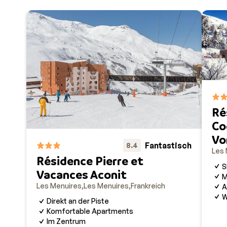
Ré
Co
Vo
Fantastisch
8.4
Les 
Résidence Pierre et
S
Vacances Aconit
M
Les Menuires
Les Menuires
Frankreich
A
W
Direkt an der Piste
Komfortable Apartments
Im Zentrum