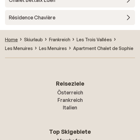
Chalet Bettaix Eden
Résidence Chavière
Home
Skiurlaub
Frankreich
Les Trois Vallées
Les Menuires
Les Menuires
Apartment Chalet de Sophie
Reiseziele
Österreich
Frankreich
Italien
Top Skigebiete