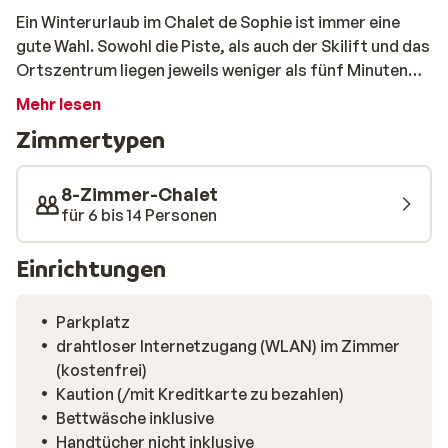
Ein Winterurlaub im Chalet de Sophie ist immer eine
gute Wahl. Sowohl die Piste, als auch der Skilift und das
Ortszentrum liegen jeweils weniger als fünf Minuten
entfernt. Das Chalet verfügt über sieben
Mehr lesen
Schlafzimmer, einen großen Balkon mit Panoramablick
Zimmertypen
und ein großes Wohnzimmer. Dort stehen weiche
Sofas, in die sie sich hineinfallen lassen und einen
Glühwein oder eine heiße Schokolade genießen können.
8-Zimmer-Chalet
Sie finden immer einen Ort, an den Sie sich
für 6 bis 14 Personen
zurückziehen können. Direkt neben dem Chalet finden
Sie das Restaurant La Ruade, ein gemütliches Lokal an
Einrichtungen
der Piste mit freundlichem Personal und gutem Essen.
Befindet sich ein Chefkoch unter Ihnen? Dann wird sich
Parkplatz
dieser an der gut ausgestatteten Küche im Chalet
drahtloser Internetzugang (WLAN) im Zimmer
erfreuen können.
(kostenfrei)
Kaution (/mit Kreditkarte zu bezahlen)
Bettwäsche inklusive
Handtücher nicht inklusive