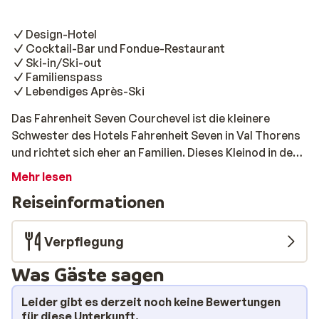
Design-Hotel
Cocktail-Bar und Fondue-Restaurant
Ski-in/Ski-out
Familienspass
Lebendiges Après-Ski
Das Fahrenheit Seven Courchevel ist die kleinere
Schwester des Hotels Fahrenheit Seven in Val Thorens
und richtet sich eher an Familien. Dieses Kleinod in den
französischen Alpen ist zwar etwas anders, aber es hat
Mehr lesen
das gleiche Flair, das Design spielt eine wichtige Rolle
Reiseinformationen
und es ist auch ein Ski-in/Ski-out-Hotel. Außerdem sind
Sie im Handumdrehen auf der Piste oder im Lift, um das
riesige, 600 km lange Skigebiet Les Trois Vallées in
Verpflegung
Frankreich zu entdecken. Haben Sie noch nicht so viel
Was Gäste sagen
Erfahrung mit dem Skifahren oder möchten Sie die
Kinder zum Unterricht mitnehmen? Dann ist es gut zu
Leider gibt es derzeit noch keine Bewertungen
wissen, dass es neben dem Hotel eine ESF-Skischule
für diese Unterkunft.