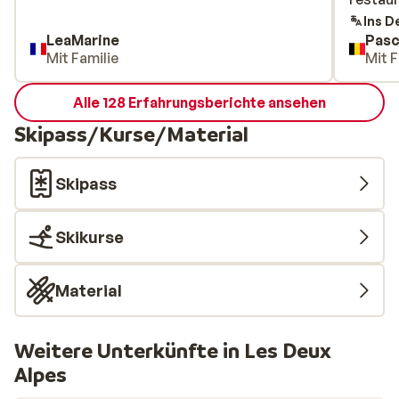
impensa
Ins D
LeaMarine
Pasc
une sem
Mit Familie
Mit F
Au-delà
Certes, 
Alle 128 Erfahrungsberichte ansehen
montag
limites
Skipass/Kurse/Material
importa
guide S
Skipass
parkin
inutile
gratuit
Skikurse
après-
décevan
Material
situatio
uniquem
conditi
Weitere Unterkünfte in Les Deux
service
Alpes
bon en