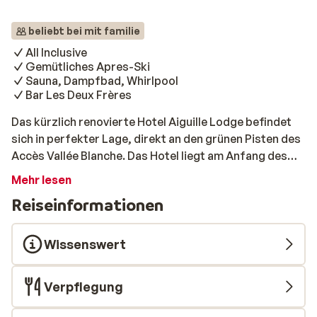
beliebt bei mit familie
All Inclusive
Gemütliches Apres-Ski
Sauna, Dampfbad, Whirlpool
Bar Les Deux Frères
Das kürzlich renovierte Hotel Aiguille Lodge befindet
sich in perfekter Lage, direkt an den grünen Pisten des
Accès Vallée Blanche. Das Hotel liegt am Anfang des
Dorfes und nach einem 300 Meter langen Spaziergang
Mehr lesen
sind Sie am Rande des Zentrums. Nach einem 15-20-
Reiseinformationen
minütigen Spaziergang sind Sie mitten im Zentrum. Das
Hotel ist im traditionellen Bergstil erbaut und dieses
Thema zieht sich durch alle Räume, mit viel Holz und
Wissenswert
Attributen aus vergangenen Zeiten an den Wänden. So
entsteht im Restaurant und in den Zimmern die
Verpflegung
typische Wintersportatmosphäre. Ein luxuriöses Extra
ist, dass das Hotel auch über mehrere