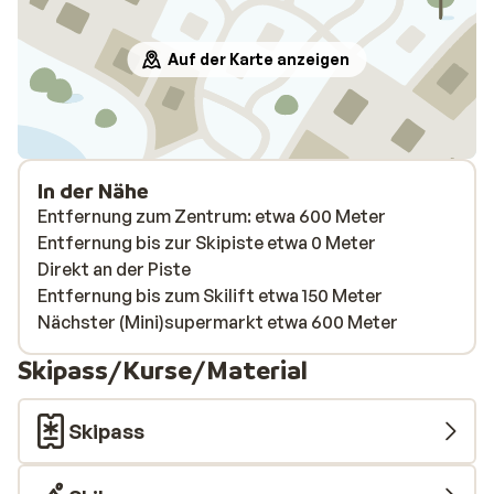
parkin
inutile
gratuit
Auf der Karte anzeigen
après-
décevan
situatio
uniquem
conditi
In der Nähe
service
Entfernung zum Zentrum: etwa 600 Meter
bon en
Entfernung bis zur Skipiste etwa 0 Meter
Direkt an der Piste
Entfernung bis zum Skilift etwa 150 Meter
Nächster (Mini)supermarkt etwa 600 Meter
Skipass/Kurse/Material
Skipass