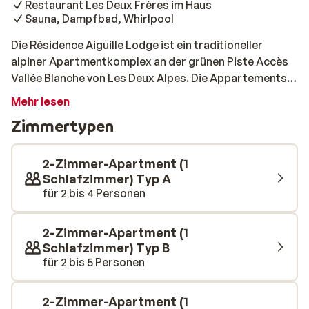
Restaurant Les Deux Frères im Haus
Sauna, Dampfbad, Whirlpool
Die Résidence Aiguille Lodge ist ein traditioneller
alpiner Apartmentkomplex an der grünen Piste Accès
Vallée Blanche von Les Deux Alpes. Die Appartements
sind mit allem ausgestattet, was man für einen
Mehr lesen
komfortablen Selbstversorger-Urlaub braucht,
Zimmertypen
darunter eine Mikrowelle, ein Geschirrspüler, ein
Senseo und eine Küchenzeile sowie ein Balkon, auf dem
Sie die Wintersonne genießen können. Wenn Sie nicht
2-Zimmer-Apartment (1
auf der Piste sind, können Sie die Wellness-
Schlafzimmer) Typ A
für 2 bis 4 Personen
Einrichtungen nutzen, zu denen auch eine Sauna
gehört, um Ihre müden Muskeln zu entspannen. Les
Deux Frères (Hotelbar/Restaurant) ist bei den Gästen
2-Zimmer-Apartment (1
sehr beliebt, die sich gerne bei einem kalten Bier und
Schlafzimmer) Typ B
einer warmen Mahlzeit entspannen, während die Sonne
für 2 bis 5 Personen
hinter den Gipfeln untergeht.
2-Zimmer-Apartment (1