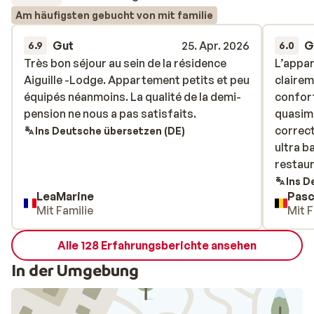
Am häufigsten gebucht von mit familie
Gut
25. Apr. 2026
G
6.9
6.0
Très bon séjour au sein de la résidence
Très bon séjour au sein de la résidence
L’appar
L’appar
Aiguille -Lodge. Appartement petits et peu
Aiguille -Lodge. Appartement petits et peu
clairem
clairem
équipés néanmoins. La qualité de la demi-
équipés néanmoins. La qualité de la demi-
confort
confort
pension ne nous a pas satisfaits.
pension ne nous a pas satisfaits.
quasime
quasime
correct
correct
Ins Deutsche übersetzen (DE)
ultra b
ultra b
restaur
restaur
impensa
Ins D
LeaMarine
Pasc
une sem
Mit Familie
Mit F
Au-delà
Certes, 
Alle 128 Erfahrungsberichte ansehen
montag
limites
In der Umgebung
importa
guide S