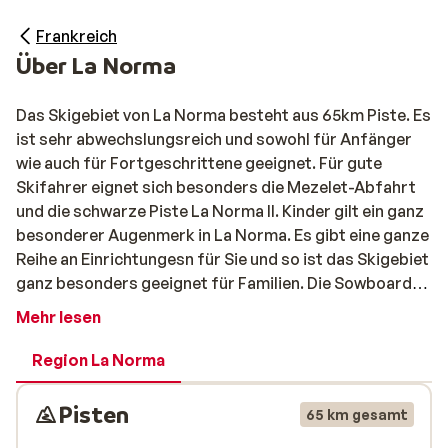
Frankreich
Über La Norma
Das Skigebiet von La Norma besteht aus 65km Piste. Es
ist sehr abwechslungsreich und sowohl für Anfänger
wie auch für Fortgeschrittene geeignet. Für gute
Skifahrer eignet sich besonders die Mezelet-Abfahrt
und die schwarze Piste La Norma II. Kinder gilt ein ganz
besonderer Augenmerk in La Norma. Es gibt eine ganze
Reihe an Einrichtungesn für Sie und so ist das Skigebiet
ganz besonders geeignet für Familien. Die Sowboarder
können im Le Clot austoben, hier gibt es einen
Mehr lesen
Snowpark mit Halfpipe und Freeride-Zone. Ebenso wird
Boradercross angeboten und an der Pracarra-Piste
Region La Norma
gibt es eine weitere Möglichkeit zum Freeriden. Das
Skigebiet liegt größtenteils im Wald und ist durch die
Pisten
65 km gesamt
Nordhanglage und die vielen Beschneiungsanlagen sehr