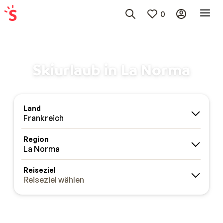
0
Skiurlaub in La Norma
Land
Frankreich
Region
La Norma
Reiseziel
Reiseziel wählen