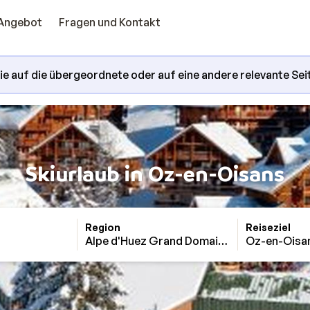
Angebot
Fragen und Kontakt
Sie auf die übergeordnete oder auf eine andere relevante Sei
Skiurlaub in Oz-en-Oisans
Region
Reiseziel
Alpe d'Huez Grand Domaine Ski
Oz-en-Oisa