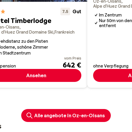
Oz-en-Oisans
Alpe d'Huez Grand 
Gut
7.5
Im Zentrum
tel Timberlodge
Nur 50m von den 
entfernt
en-Oisans
 d'Huez Grand Domaine Ski
Frankreich
ehdistanz zu den Pisten
oderne, schöne Zimmer
m Stadtzentrum
vom Preis
642 €
bpension
ohne Verpflegung
Ansehen
A
Alle angebote in Oz-en-Oisans
s