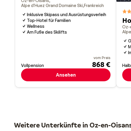
Oz-en-Oisans
Alpe d'Huez Grand Domaine Ski
Frankreich
Inklusive Skipass und Ausrüstungsverleih
Ho
Top-Hotel für Familien
Wellness
Oz-
Alpe
Am Fuße des Skilifts
G
M
I
vom Preis
868 €
Vollpension
Hal
Ansehen
Weitere Unterkünfte in Oz-en-Oisan