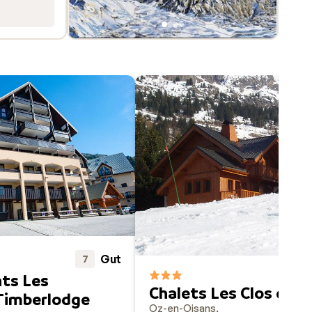
Gut
7
ts Les
Chalets Les Clos du P
 Timberlodge
Oz-en-Oisans