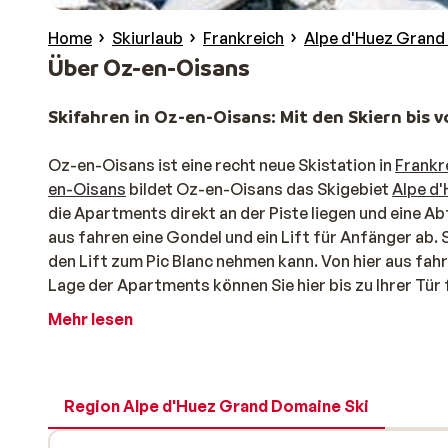
Home
Skiurlaub
Frankreich
Alpe d'Huez Grand
Über Oz-en-Oisans
Skifahren in Oz-en-Oisans: Mit den Skiern bis 
Oz-en-Oisans ist eine recht neue Skistation in
Frankr
en-Oisans
bildet Oz-en-Oisans das Skigebiet
Alpe d
die Apartments direkt an der Piste liegen und eine A
aus fahren eine Gondel und ein Lift für Anfänger ab. 
den Lift zum Pic Blanc nehmen kann. Von hier aus fahr
Lage der Apartments können Sie hier bis zu Ihrer Tür
Ein Skiurlaub in Oz-en-Oisans eignet sich herv
Mehr lesen
Die fast autofreie Station ist mit allen Annehmlichke
verschiedene Restaurants, darunter eine Pizzeria. Ein
verbringen möchten, die eine gute Lage zu den Pist
Region Alpe d'Huez Grand Domaine Ski
übersichtlichen Pisten sind besonders gut geeignet fü