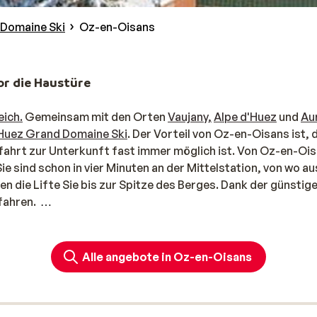
 Domaine Ski
Oz-en-Oisans
vor die Haustüre
eich.
Gemeinsam mit den Orten
Vaujany,
Alpe d'Huez
und
Au
'Huez Grand Domaine Ski
. Der Vorteil von Oz-en-Oisans ist, 
bfahrt zur Unterkunft fast immer möglich ist. Von Oz-en-Oi
Sie sind schon in vier Minuten an der Mittelstation, von wo a
en die Lifte Sie bis zur Spitze des Berges. Dank der günstig
 fahren.
orragend für Familien
iten ausgestattet. Es gibt Skishops, Bars, einen Supermarkt
Alle angebote in Oz-en-Oisans
 idealer Platz für Menschen, die ihren Urlaub abseits vom Tr
en und eine angenehme Atmosphäre bevorzugen. Die breiten 
r Familien mit Kindern.