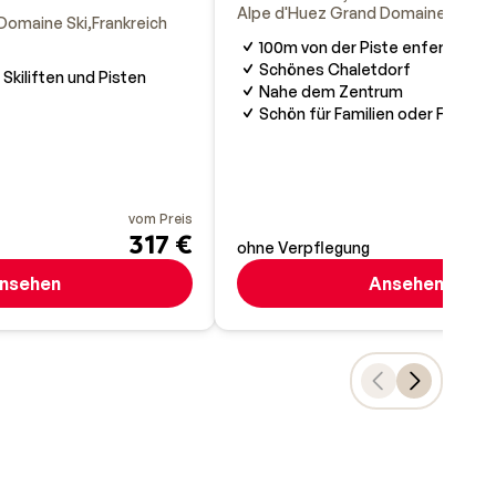
Alpe d'Huez Grand Domaine Ski
Fr
Domaine Ski
Frankreich
100m von der Piste enfernt
Schönes Chaletdorf
Skiliften und Pisten
Nahe dem Zentrum
Schön für Familien oder Freund
vom Preis
317 €
ohne Verpflegung
nsehen
Ansehen