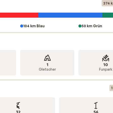
374 
104 km Blau
50 km Grün
1
10
Gletscher
Funpark
32
56